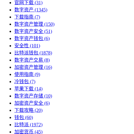
官网下载
(31)
数字资产
(1345)
下载指南
(7)
数字资产管理
(150)
数字资产安全
(51)
数字资产钱包
(6)
安全性
(101)
比特派钱包
(1878)
数字资产交易
(8)
加密资产管理
(16)
使用指南
(9)
冷钱包
(7)
苹果下载
(14)
数字资产存储
(10)
加密资产安全
(6)
下载攻略
(20)
钱包
(60)
比特派
(1972)
加密货币
(45)