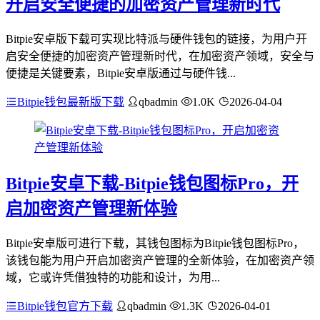
开启安全便捷的加密资产管理新时代
Bitpie安卓版下载可实现比特派与硬件钱包的链接，为用户开
启安全便捷的加密资产管理新时代，在加密资产领域，安全与
便捷是关键要素，Bitpie安卓版通过与硬件钱...
Bitpie钱包最新版下载
qbadmin
1.0K
2026-04-04
Bitpie安卓下载-Bitpie钱包图标Pro，开
启加密资产管理新体验
Bitpie安卓版可进行下载，其钱包图标为Bitpie钱包图标Pro，
该钱包能为用户开启加密资产管理的全新体验，在加密资产领
域，它或许凭借独特的功能和设计，为用...
Bitpie钱包官方下载
qbadmin
1.3K
2026-04-01