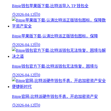
Bitpie钱包苹果版下载-比特派导入 TP 钱包全
2026-04-12
0
Bitpie苹果版下载-认清比特派正版钱包图标，保障
2026-04-12
0
Bitpie钱包官方下载-比特派钱包无法恢复，困境与
2026-04-12
0
Bitpie官网-比特派硬件钱包手表，开启加密资产安
2026-04-12
0