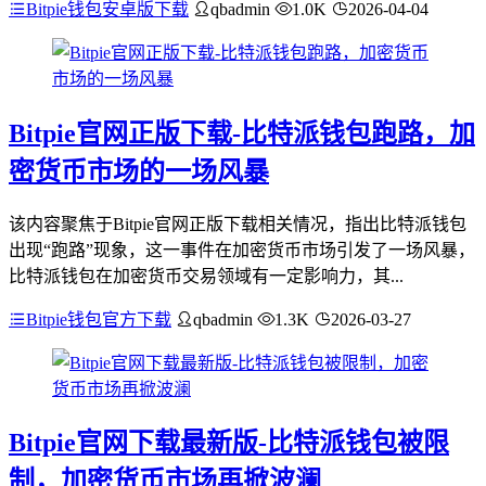
Bitpie钱包安卓版下载
qbadmin
1.0K
2026-04-04
Bitpie官网正版下载-比特派钱包跑路，加
密货币市场的一场风暴
该内容聚焦于Bitpie官网正版下载相关情况，指出比特派钱包
出现“跑路”现象，这一事件在加密货币市场引发了一场风暴，
比特派钱包在加密货币交易领域有一定影响力，其...
Bitpie钱包官方下载
qbadmin
1.3K
2026-03-27
Bitpie官网下载最新版-比特派钱包被限
制，加密货币市场再掀波澜