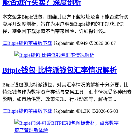
能否进行买卖？深度剖析
本文聚焦Bitpie钱包，围绕其官方下载地址及当下能否进行买
卖展开深度剖析，旨在为用户明确Bitpie钱包的正规获取途
径，避免因下载渠道不当带来风险，详细探讨该...
Bitpie钱包苹果版下载
qbadmin
949
2026-06-07
Bitpie钱包-比特派钱包汇率情况解析
Bitpie钱包即比特派钱包，对其汇率情况的解析十分必要，比
特派钱包作为数字资产存储与交易工具，汇率情况受多种因素
影响，如市场供需、政策法规、行业动态等，解析其...
Bitpie钱包苹果版下载
qbadmin
1.3K
2026-06-03