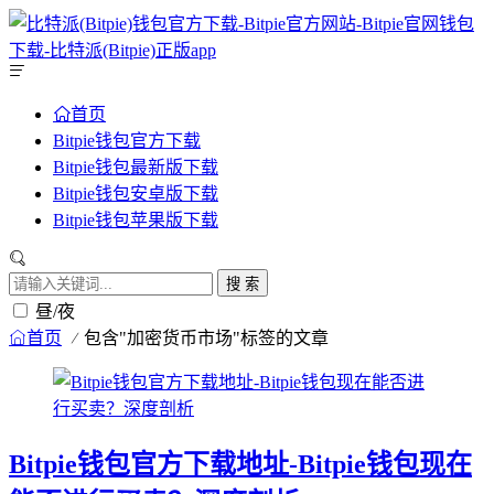
首页
Bitpie钱包官方下载
Bitpie钱包最新版下载
Bitpie钱包安卓版下载
Bitpie钱包苹果版下载
搜 索
昼/夜
首页
包含"加密货币市场"标签的文章
Bitpie钱包官方下载地址-Bitpie钱包现在