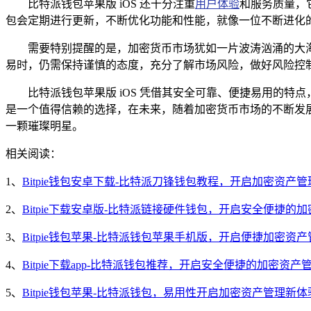
比特派钱包苹果版 iOS 还十分注重
用户体验
和服务质量，
包会定期进行更新，不断优化功能和性能，就像一位不断进化
需要特别提醒的是，加密货币市场犹如一片波涛汹涌的大海
易时，仍需保持谨慎的态度，充分了解市场风险，做好风险控
比特派钱包苹果版 iOS 凭借其安全可靠、便捷易用的特
是一个值得信赖的选择，在未来，随着加密货币市场的不断发展
一颗璀璨明星。
相关阅读：
1、
Bitpie钱包安卓下载-比特派刀锋钱包教程，开启加密资产
2、
Bitpie下载安卓版-比特派链接硬件钱包，开启安全便捷的
3、
Bitpie钱包苹果-比特派钱包苹果手机版，开启便捷加密资
4、
Bitpie下载app-比特派钱包推荐，开启安全便捷的加密资产
5、
Bitpie钱包苹果-比特派钱包，易用性开启加密资产管理新体