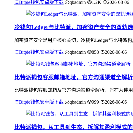
Bitpie钱包安卓版下载
qbadmin
1.2K
2026-08-06
冷钱包Ledger与比特派，加密资产安全的双轨
加密资产安全是用户核心关切，冷钱包Ledger与比特派
Bitpie钱包安卓版下载
qbadmin
858
2026-08-06
比特派钱包客服邮箱地址，官方沟通渠道全解析
比特派钱包客服邮箱及官方沟通渠道全解析，旨在为使用
Bitpie钱包安卓版下载
qbadmin
999
2026-08-06
比特派钱包，从工具到生态，拆解其盈利模式的