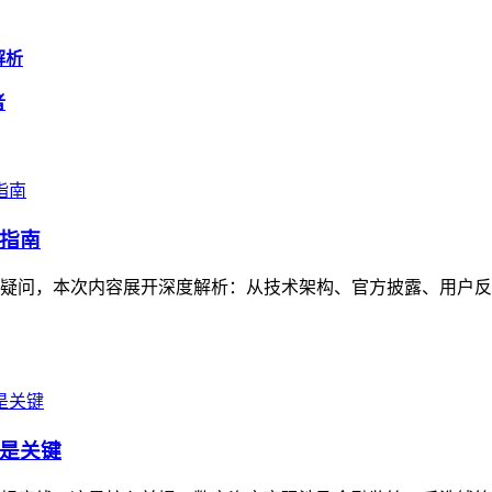
解析
者
指南
疑问，本次内容展开深度解析：从技术架构、官方披露、用户反
是关键