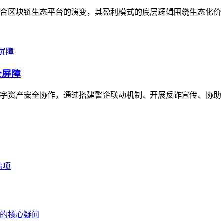
合区块链生态平台的演变，其盈利模式的底层逻辑围绕生态化价值构
全屏障
字资产安全协作，通过搭建警企联动机制、开展反诈宣传、协助