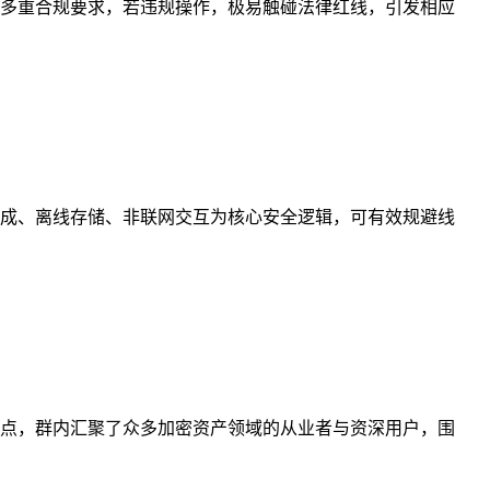
多重合规要求，若违规操作，极易触碰法律红线，引发相应
成、离线存储、非联网交互为核心安全逻辑，可有效规避线
点，群内汇聚了众多加密资产领域的从业者与资深用户，围