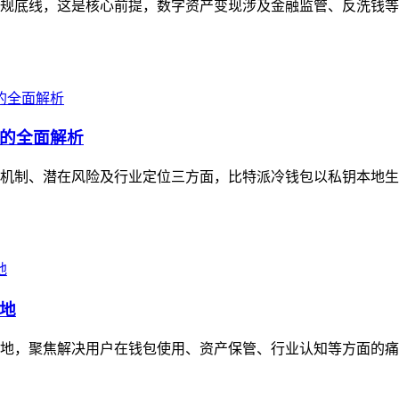
规底线，这是核心前提，数字资产变现涉及金融监管、反洗钱等
的全面解析
机制、潜在风险及行业定位三方面，比特派冷钱包以私钥本地生
地
地，聚焦解决用户在钱包使用、资产保管、行业认知等方面的痛