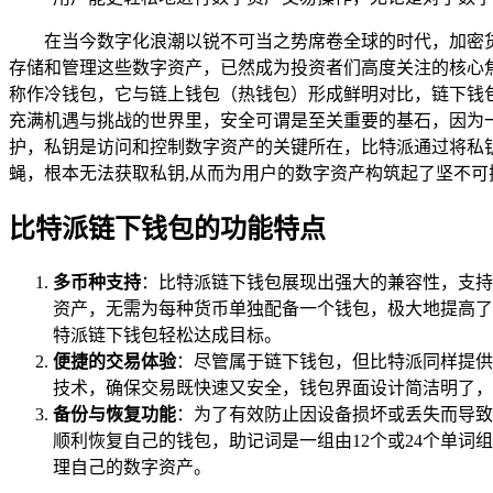
在当今数字化浪潮以锐不可当之势席卷全球的时代，加密
存储和管理这些数字资产，已然成为投资者们高度关注的核心
称作冷钱包，它与链上钱包（热钱包）形成鲜明对比，链下钱
充满机遇与挑战的世界里，安全可谓是至关重要的基石，因为
护，私钥是访问和控制数字资产的关键所在，比特派通过将私
蝇，根本无法获取私钥,从而为用户的数字资产构筑起了坚不可
比特派链下钱包的功能特点
多币种支持
：比特派链下钱包展现出强大的兼容性，支持
资产，无需为每种货币单独配备一个钱包，极大地提高了
特派链下钱包轻松达成目标。
便捷的交易体验
：尽管属于链下钱包，但比特派同样提供
技术，确保交易既快速又安全，钱包界面设计简洁明了，
备份与恢复功能
：为了有效防止因设备损坏或丢失而导致
顺利恢复自己的钱包，助记词是一组由12个或24个单
理自己的数字资产。