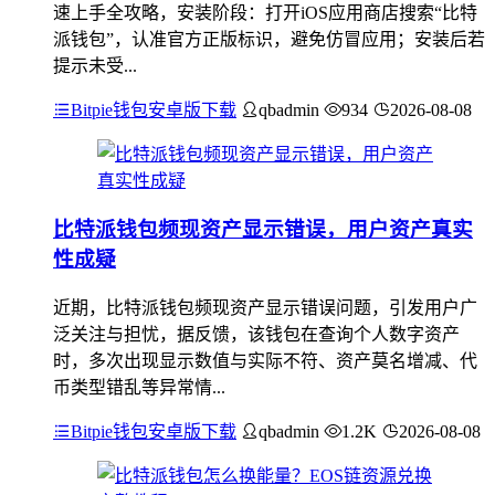
速上手全攻略，安装阶段：打开iOS应用商店搜索“比特
派钱包”，认准官方正版标识，避免仿冒应用；安装后若
提示未受...
Bitpie钱包安卓版下载
qbadmin
934
2026-08-08
比特派钱包频现资产显示错误，用户资产真实
性成疑
近期，比特派钱包频现资产显示错误问题，引发用户广
泛关注与担忧，据反馈，该钱包在查询个人数字资产
时，多次出现显示数值与实际不符、资产莫名增减、代
币类型错乱等异常情...
Bitpie钱包安卓版下载
qbadmin
1.2K
2026-08-08