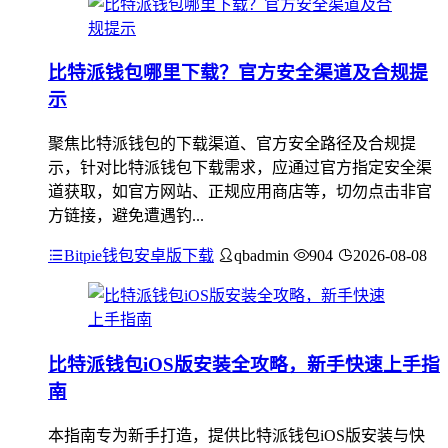
比特派钱包哪里下载？官方安全渠道及合规提
示
聚焦比特派钱包的下载渠道、官方安全路径及合规提
示，针对比特派钱包下载需求，应通过官方指定安全渠
道获取，如官方网站、正规应用商店等，切勿点击非官
方链接，避免遭遇钓...
Bitpie钱包安卓版下载
qbadmin
904
2026-08-08
比特派钱包iOS版安装全攻略，新手快速上手指
南
本指南专为新手打造，提供比特派钱包iOS版安装与快