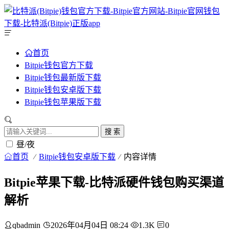
首页
Bitpie钱包官方下载
Bitpie钱包最新版下载
Bitpie钱包安卓版下载
Bitpie钱包苹果版下载
搜 索
昼/夜
首页
Bitpie钱包安卓版下载
内容详情
Bitpie苹果下载-比特派硬件钱包购买渠道
解析
qbadmin
2026年04月04日 08:24
1.3K
0