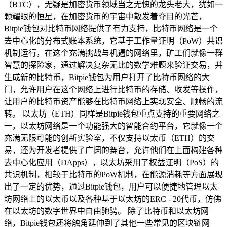
（BTC），无疑是加密货币领域当之无愧的龙头老大，犹如一
颗耀眼的恒星，在加密货币的宇宙中散发着夺目的光芒，
Bitpie钱包对比特币网络提供了有力支持，比特币网络是一个
去中心化的分布式账本系统，它基于工作量证明（PoW）共识
机制运行，在这个充满挑战与机遇的网络里，矿工们就像一群
智慧的探险家，通过解决复杂无比的数学难题来验证交易，并
生成新的比特币，Bitpie钱包为用户打开了比特币网络的大
门，允许用户在这个网络上进行比特币的存储、收发等操作，
让用户的比特币资产能够在比特币网络上实现安全、顺畅的流
转。 以太坊（ETH）同样是Bitpie钱包重点支持的重要网络之
一，以太坊网络是一个功能强大的智能合约平台，它就像一个
充满无限可能的创新实验室，不仅支持以太币（ETH）的交
易，还为开发者提供了广阔的舞台，允许他们在上面构建各种
去中心化应用（DApps），以太坊采用了权益证明（PoS）的
共识机制，相较于比特币的PoW机制，在能源消耗等方面展现
出了一定的优势，通过Bitpie钱包，用户可以便捷地管理以太
坊网络上的以太币以及各种基于以太坊的ERC - 20代币，仿佛
在以太坊的数字世界中自由驰骋。 除了比特币和以太坊网
络，Bitpie钱包还将触角延伸到了其他一些常见的区块链网