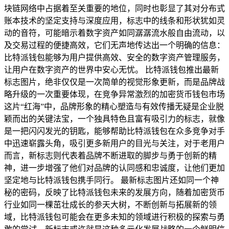
块链网络中占据着至关重要的地位，同时也彰显了其对分布式
账本技术的坚定支持与深度应用，标志中的线条和形状犹如灵
动的音符，可能暗示着数字资产如同潺潺流水般自由流动，以
及交易过程的便捷高效，它们无声地传达出一个明确的信息：
比特派钱包能够为用户提供高效、安全的数字资产管理服务，
让用户在数字资产的世界中安心无忧。 比特派钱包推出最新
标志图片，绝非仅仅是一次简单的视觉形象更新，而是品牌战
略升级的一次重要体现，在竞争异常激烈的加密货币钱包市场
这片“红海”中，品牌形象的精心塑造与有效传播无疑是企业脱
颖而出的关键法宝，一个独具特色且富有吸引力的标志，就像
是一把闪闪发光的钥匙，能够帮助比特派钱包在众多竞争对手
中迅速崭露头角，吸引更多新用户的目光与关注，对于老用户
而言，新标志则代表着品牌不断进取的脚步与勇于创新的精
神，进一步增强了他们对品牌的认同感和忠诚度，让他们更加
坚定地与比特派钱包携手同行。 最新标志图片还如同一个神
秘的密码，反映了比特派钱包未来的发展方向，随着加密货币
行业如同一棵茁壮成长的参天大树，不断创新与拓展新的领
域，比特派钱包可能会在更多未知的领域进行积极的探索与勇