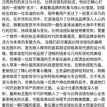
泛而热烈的关注与讨论。 比特派钱包的标志，恰似它精心打
造的一张独特“名片”，承载着品牌的形象与核心价值观，旧版
标志宛如一位忠诚的伙伴，陪伴着用户走过了一段意义非凡的
时光，在岁月的长河中，它逐渐成为了比特派品牌深入人心的
象征，随着加密货币市场如同一艘在波涛汹涌的大海中不断前
行的巨轮，持续发展与变化，比特派团队敏锐地察觉到，需要
一个焕然一新的标志来顺应时代的发展潮流，展现品牌全新的
活力与未来的发展方向。 当我们初次邂逅比特派钱包的最新
标志图片时，首先映入眼帘的是其简洁却极具现代感的设计风
格，整体造型巧妙地运用了流畅的线条与几何形状的完美组
合，仿佛是一位技艺精湛的艺术家在画布上挥洒自如地创作，
给人带来一种扑面而来的科技感视觉冲击，在颜色搭配方面，
更是经过了精心的考量与雕琢，主色调的选择恰到好处，既精
准地体现了加密货币行业所特有的神秘与专业特质，又不失活
泼与亲和力，仿佛在向每一位用户伸出热情的双手，邀请他们
一同开启数字资产的奇妙之旅。 从设计元素的角度深入剖
析，最新标志图片中巧妙地融入了一些与比特派钱包核心业务
紧密相关的元素，可能有类似区块链节点的精美图案，这一图
案宛如一颗闪耀的星辰，象征着比特派钱包在庞大而复杂的区