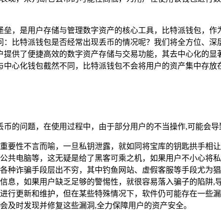
堡垒，是用户存储与管理数字资产的核心工具，比特派钱包，作
问：比特派钱包是否经常出现丢币的情况呢？我们将全方位、深层
户提供了便捷高效的数字资产存储与交易功能，其去中心化的显
与中心化钱包截然不同，比特派钱包不会将用户的资产集中存放在
丢币的问题，在使用过程中，由于部分用户的不当操作,可能会导
重要性不言而喻，一旦私钥泄露，就如同将宝库的钥匙拱手相让
公共电脑等，这无疑是给了黑客可乘之机，如果用户不小心将私
各种诈骗手段层出不穷，其中钓鱼网站、虚假客服等手段尤为猖
信息，如果用户缺乏足够的警惕性，就很容易落入骗子的陷阱,
进行更新和维护，但在某些特殊情况下，软件仍可能存在一些漏
会及时发现并修复这些漏洞,全力保障用户的资产安全。