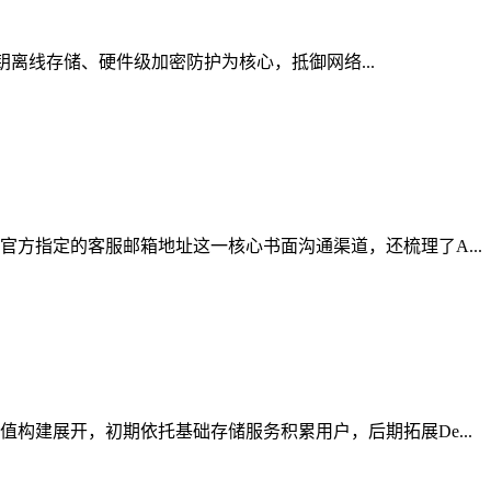
钥离线存储、硬件级加密防护为核心，抵御网络...
方指定的客服邮箱地址这一核心书面沟通渠道，还梳理了A...
建展开，初期依托基础存储服务积累用户，后期拓展De...