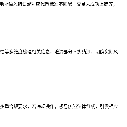
址输入错误或对应代币标准不匹配、交易未成功上链等，...
馈等多维度梳理相关信息，澄清部分不实猜测，明确实际风
多重合规要求，若违规操作，极易触碰法律红线，引发相应