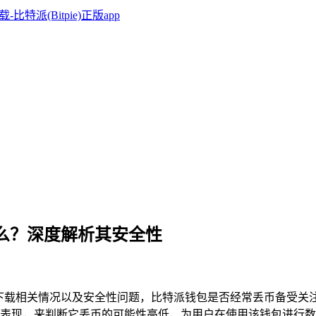
币么？深度解析其安全性
下载相关情况以及安全性问题，比特派钱包是否经常丢币备受关
表现，来判断它丢币的可能性高低，为用户在使用该钱包进行数