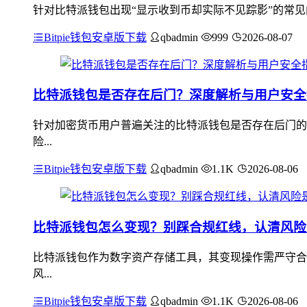
针对比特派钱包出现“显示收到币却实际不见踪影”的常见
Bitpie钱包安卓版下载
qbadmin
999
2026-08-07
比特派钱包是否存在后门？深度解析与用户安全
针对加密货币用户普遍关注的比特派钱包是否存在后门的
险...
Bitpie钱包安卓版下载
qbadmin
1.1K
2026-08-06
比特派钱包怎么变现？别踩合规红线，认清风险
比特派钱包作为数字资产存储工具，其变现操作需严守合
风...
Bitpie钱包安卓版下载
qbadmin
1.1K
2026-08-06