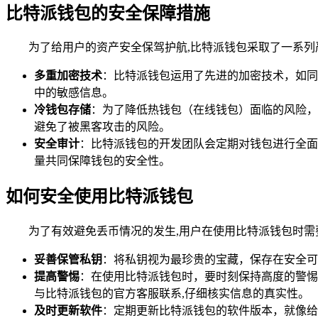
比特派钱包的安全保障措施
为了给用户的资产安全保驾护航,比特派钱包采取了一系列
多重加密技术
：比特派钱包运用了先进的加密技术，如同
中的敏感信息。
冷钱包存储
：为了降低热钱包（在线钱包）面临的风险，
避免了被黑客攻击的风险。
安全审计
：比特派钱包的开发团队会定期对钱包进行全面
量共同保障钱包的安全性。
如何安全使用比特派钱包
为了有效避免丢币情况的发生,用户在使用比特派钱包时需
妥善保管私钥
：将私钥视为最珍贵的宝藏，保存在安全可
提高警惕
：在使用比特派钱包时，要时刻保持高度的警惕
与比特派钱包的官方客服联系,仔细核实信息的真实性。
及时更新软件
：定期更新比特派钱包的软件版本，就像给