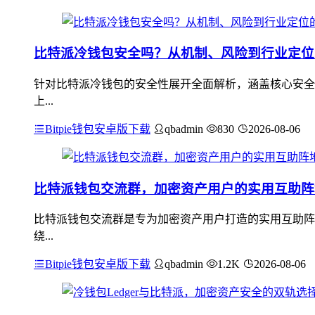
比特派冷钱包安全吗？从机制、风险到行业定位
针对比特派冷钱包的安全性展开全面解析，涵盖核心安全
上...
Bitpie钱包安卓版下载
qbadmin
830
2026-08-06
比特派钱包交流群，加密资产用户的实用互助阵
比特派钱包交流群是专为加密资产用户打造的实用互助阵
绕...
Bitpie钱包安卓版下载
qbadmin
1.2K
2026-08-06