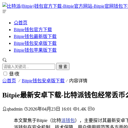
首页
Bitpie钱包官方下载
Bitpie钱包最新版下载
Bitpie钱包安卓版下载
Bitpie钱包苹果版下载
搜 索
昼/夜
首页
Bitpie钱包安卓版下载
内容详情
Bitpie最新安卓下载-比特派钱包经常丢
qbadmin
2026年04月23日 16:01
1.4K
0
本文聚焦于Bitpie（比特
派钱包
），主要探讨其最新安卓
派钱包在安全机制、技术保障、用户使用规范等多方面的