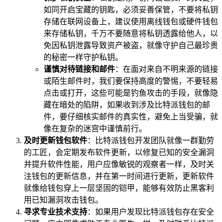
如同开启宝藏的钥匙，必须妥善保管，不要将私钥
存储在联网设备上，建议使用离线钱包或硬件钱包
来存储私钥，千万不要随意将私钥透露给他人，以
免因私钥泄露导致资产被盗，就像守护自己最珍贵
的秘密一样守护私钥。
谨慎对待链接和邮件
：在面对来自不明来源的链接
或陌生邮件时，我们要保持高度的警惕，不要轻易
点击或打开，这些可能是钓鱼攻击的手段，就像隐
藏在暗处的陷阱，如果收到涉及比特派钱包的邮
件，要仔细核实邮件的真实性，避免上当受骗，就
像在复杂的迷宫中谨慎前行。
及时更新钱包软件
：比特派钱包开发团队就像一群勤劳
的工匠，会定期发布软件更新，以修复已知的安全漏洞
并提升软件性能，用户应像敏锐的观察者一样，及时关
注钱包的更新信息，并在第一时间进行更新，更新软件
就像给钱包穿上一层坚固的铠甲，能够有效防止黑客利
用已知漏洞攻击钱包。
寻求专业技术支持
：如果用户发现比特派钱包存在安全