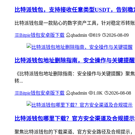
比特派钱包，支持接收任意类型USDT，告别稳
比特派钱包是一款贴心的数字资产工具，针对稳定币转账的
Bitpie钱包安卓版下载
qbadmin
819
2026-08-09
比特派钱包地址删除指南，安全操作与关键提醒
《比特派钱包地址删除指南：安全操作与关键提醒》聚焦
转...
Bitpie钱包安卓版下载
qbadmin
1.0K
2026-08-08
比特派钱包哪里下载？官方安全渠道及合规提示
聚焦比特派钱包的下载渠道、官方安全路径及合规提示，