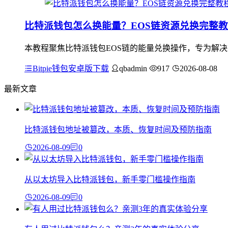
比特派钱包怎么换能量？EOS链资源兑换完整
本教程聚焦比特派钱包EOS链的能量兑换操作，专为解决
Bitpie钱包安卓版下载
qbadmin
917
2026-08-08
最新文章
比特派钱包地址被篡改，本质、恢复时间及预防指南
2026-08-09
0
从以太坊导入比特派钱包，新手零门槛操作指南
2026-08-09
0