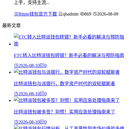
上手，支持主流...
Bitpie钱包官方下载
qbadmin
869
2026-08-09
最新文章
ETC转入比特派钱包转错？新手必看的解决与预防指南
2026-08-10
0
比特派钱包与派银行，数字资产时代的双轮赋能者
2026-08-10
0
比特派钱包被多签？别慌！实用应急处理指南来了
2026-08-10
0