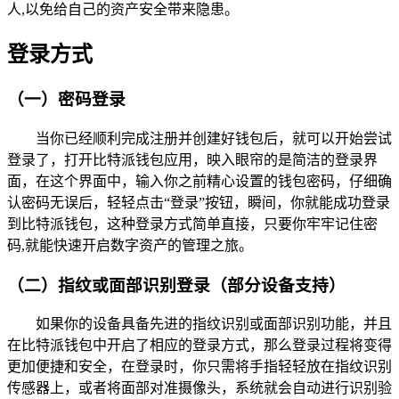
人,以免给自己的资产安全带来隐患。
登录方式
（一）密码登录
当你已经顺利完成注册并创建好钱包后，就可以开始尝试
登录了，打开比特派钱包应用，映入眼帘的是简洁的登录界
面，在这个界面中，输入你之前精心设置的钱包密码，仔细确
认密码无误后，轻轻点击“登录”按钮，瞬间，你就能成功登录
到比特派钱包，这种登录方式简单直接，只要你牢牢记住密
码,就能快速开启数字资产的管理之旅。
（二）指纹或面部识别登录（部分设备支持）
如果你的设备具备先进的指纹识别或面部识别功能，并且
在比特派钱包中开启了相应的登录方式，那么登录过程将变得
更加便捷和安全，在登录时，你只需将手指轻轻放在指纹识别
传感器上，或者将面部对准摄像头，系统就会自动进行识别验