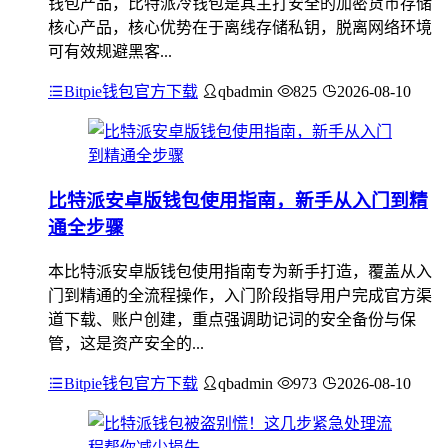
钱包产品，比特派冷钱包是其主打安全的加密货币存储
核心产品，核心优势在于离线存储私钥，脱离网络环境
可有效规避黑客...
Bitpie钱包官方下载
qbadmin
825
2026-08-10
比特派安卓版钱包使用指南，新手从入门到精
通全步骤
本比特派安卓版钱包使用指南专为新手打造，覆盖从入
门到精通的全流程操作，入门阶段指导用户完成官方渠
道下载、账户创建，重点强调助记词的安全备份与保
管，这是资产安全的...
Bitpie钱包官方下载
qbadmin
973
2026-08-10