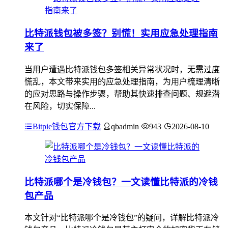
比特派钱包被多签？别慌！实用应急处理指南
来了
当用户遭遇比特派钱包多签相关异常状况时，无需过度
慌乱，本文带来实用的应急处理指南，为用户梳理清晰
的应对思路与操作步骤，帮助其快速排查问题、规避潜
在风险，切实保障...
Bitpie钱包官方下载
qbadmin
943
2026-08-10
比特派哪个是冷钱包？一文读懂比特派的冷钱
包产品
本文针对“比特派哪个是冷钱包”的疑问，详解比特派冷