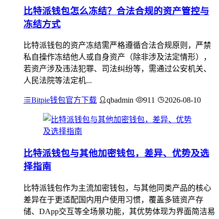
比特派钱包怎么冻结？合法合规的资产管控与
冻结方式
比特派钱包的资产冻结需严格遵循合法合规原则，严禁
私自操作冻结他人或自身资产（除非涉及法定情形），
若资产涉及违法犯罪、司法纠纷等，需通过公安机关、
人民法院等法定机...
Bitpie钱包官方下载
qbadmin
911
2026-08-10
比特派钱包与其他加密钱包，差异、优势及选
择指南
比特派钱包作为主流加密钱包，与其他同类产品的核心
差异在于更适配国内用户使用习惯，覆盖多链资产存
储、DApp交互等全场景功能，其优势体现为界面简洁易