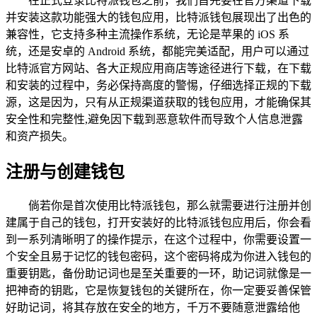
在正式登录比特派钱包之前，我们首先要在官方渠道下载
并安装这款功能强大的钱包应用，比特派钱包展现出了出色的
兼容性，它支持多种主流操作系统，无论是苹果的 iOS 系
统，还是安卓的 Android 系统，都能完美适配，用户可以通过
比特派官方网站、各大正规应用商店等途径进行下载，在下载
和安装的过程中，务必保持高度的警惕，仔细选择正规的下载
源，这是因为，只有从正规渠道获取的钱包应用，才能确保其
安全性和完整性,避免因下载到恶意软件而导致个人信息泄露
和资产损失。
注册与创建钱包
倘若你是首次使用比特派钱包，那么就需要进行注册并创
建属于自己的钱包，打开安装好的比特派钱包应用后，你会看
到一系列清晰明了的操作提示，在这个过程中，你需要设置一
个安全且易于记忆的钱包密码，这个密码将成为你进入钱包的
重要钥匙，备份助记词也是至关重要的一环，助记词就像是一
把神奇的钥匙，它是恢复钱包的关键所在，你一定要妥善保管
好助记词，将其存放在安全的地方，千万不要随意泄露给他