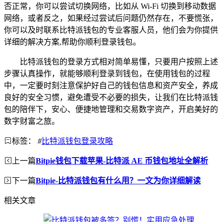
否正常，你可以尝试切换网络，比如从 Wi-Fi 切换到移动数据
网络，或者反之，如果经过尝试后问题仍然存在，不要慌张，
你可以及时联系比特派钱包的专业客服人员，他们会为你提供
详细的解决方案,帮助你顺利登录钱包。
比特派钱包的登录方式相对简单易懂，只要用户按照上述
步骤认真操作，就能够顺利登录到钱包，在使用钱包的过程
中，一定要时刻注意保护好自己的钱包信息和资产安全，养成
良好的安全习惯，避免遭受不必要的损失，让我们在比特派钱
包的陪伴下，安心、便捷地管理和交易数字资产，开启美好的
数字财富之旅。
标签：
#
比特派钱包登录攻略
上一篇
Bitpie钱包下载苹果-比特派 AE 币钱包地址全解析
下一篇
Bitpie-比特派钱包有什么用？一文为你详细解读
相关文章