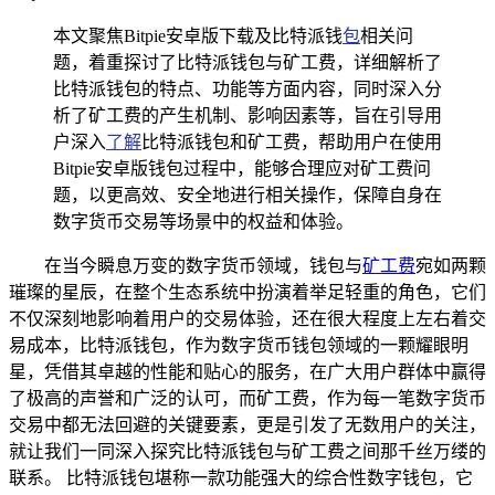
本文聚焦Bitpie安卓版下载及比特派钱
包
相关问
题，着重探讨了比特派钱包与矿工费，详细解析了
比特派钱包的特点、功能等方面内容，同时深入分
析了矿工费的产生机制、影响因素等，旨在引导用
户深入
了解
比特派钱包和矿工费，帮助用户在使用
Bitpie安卓版钱包过程中，能够合理应对矿工费问
题，以更高效、安全地进行相关操作，保障自身在
数字货币交易等场景中的权益和体验。
在当今瞬息万变的数字货币领域，钱包与
矿工费
宛如两颗
璀璨的星辰，在整个生态系统中扮演着举足轻重的角色，它们
不仅深刻地影响着用户的交易体验，还在很大程度上左右着交
易成本，比特派钱包，作为数字货币钱包领域的一颗耀眼明
星，凭借其卓越的性能和贴心的服务，在广大用户群体中赢得
了极高的声誉和广泛的认可，而矿工费，作为每一笔数字货币
交易中都无法回避的关键要素，更是引发了无数用户的关注，
就让我们一同深入探究比特派钱包与矿工费之间那千丝万缕的
联系。 比特派钱包堪称一款功能强大的综合性数字钱包，它