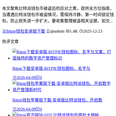
本文聚焦比特派钱包币被盗后的应对之策，提供全方位指南，
当遭遇比特派钱包币被盗情况，需保持冷静，第一时间锁定钱
包，防止损失进一步扩大，要收集整理被盗相关证据，如交...
Bitpie钱包安卓版下载
qbadmin
1.4K
2025-12-23
热评文章
Bitpie下载安卓版-BITPIE钱包图标、名字与
2026-04-09
0
Bitpie钱包苹果版下载-安卓版比特派钱包，开启数
2026-04-09
0