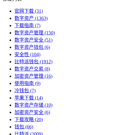
官网下载
(31)
数字资产
(1363)
下载指南
(7)
数字资产管理
(150)
数字资产安全
(51)
数字资产钱包
(6)
安全性
(104)
比特派钱包
(1912)
数字资产交易
(8)
加密资产管理
(16)
使用指南
(9)
冷钱包
(7)
苹果下载
(14)
数字资产存储
(10)
加密资产安全
(6)
下载攻略
(20)
钱包
(66)
比特派
(2009)