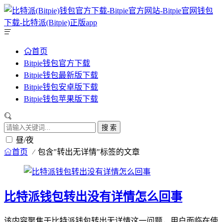
首页
Bitpie钱包官方下载
Bitpie钱包最新版下载
Bitpie钱包安卓版下载
Bitpie钱包苹果版下载
搜 索
昼/夜
首页
包含"转出无详情"标签的文章
比特派钱包转出没有详情怎么回事
该内容聚焦于比特派钱包转出无详情这一问题，用户面临在使