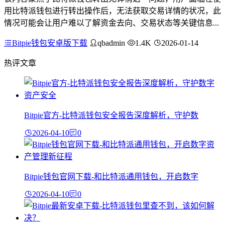
用比特派钱包进行转出操作后，无法获取交易详情的状况，此
情况可能会让用户难以了解资金去向、交易状态等关键信息...
Bitpie钱包安卓版下载
qbadmin
1.4K
2026-01-14
热评文章
Bitpie官方-比特派钱包安全报告深度解析，守护数
2026-04-10
0
Bitpie钱包官网下载-和比特派通用钱包，开启数字
2026-04-10
0