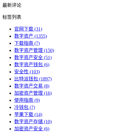
最新评论
标签列表
官网下载
(31)
数字资产
(1355)
下载指南
(7)
数字资产管理
(150)
数字资产安全
(51)
数字资产钱包
(6)
安全性
(103)
比特派钱包
(1897)
数字资产交易
(8)
加密资产管理
(16)
使用指南
(9)
冷钱包
(7)
苹果下载
(14)
数字资产存储
(10)
加密资产安全
(6)