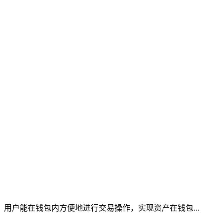
户能在钱包内方便地进行交易操作，实现资产在钱包...