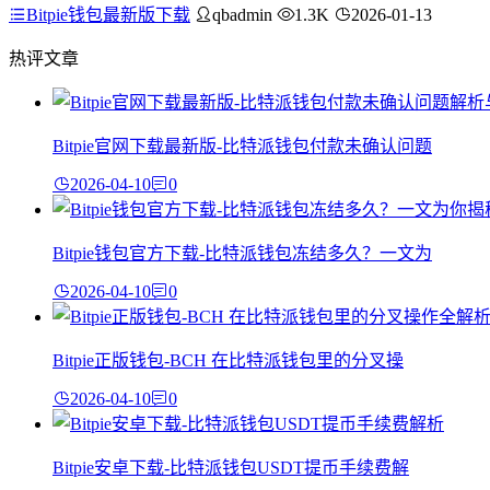
Bitpie钱包最新版下载
qbadmin
1.3K
2026-01-13
热评文章
Bitpie官网下载最新版-比特派钱包付款未确认问题
2026-04-10
0
Bitpie钱包官方下载-比特派钱包冻结多久？一文为
2026-04-10
0
Bitpie正版钱包-BCH 在比特派钱包里的分叉操
2026-04-10
0
Bitpie安卓下载-比特派钱包USDT提币手续费解