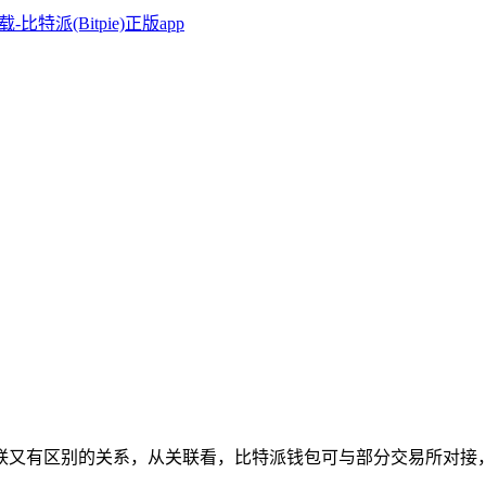
又有区别的关系，从关联看，比特派钱包可与部分交易所对接，用