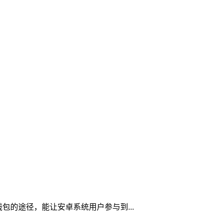
钱包的途径，能让安卓系统用户参与到...