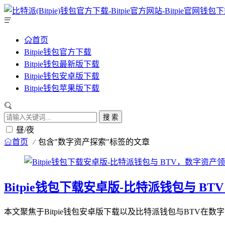
首页
Bitpie钱包官方下载
Bitpie钱包最新版下载
Bitpie钱包安卓版下载
Bitpie钱包苹果版下载
搜 索
昼/夜
首页
包含"数字资产探索"标签的文章
Bitpie钱包下载安卓版-比特派钱包与 
本文聚焦于Bitpie钱包安卓版下载以及比特派钱包与BTV在数