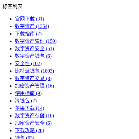
标签列表
官网下载
(31)
数字资产
(1354)
下载指南
(7)
数字资产管理
(150)
数字资产安全
(51)
数字资产钱包
(6)
安全性
(102)
比特派钱包
(1893)
数字资产交易
(8)
加密资产管理
(16)
使用指南
(9)
冷钱包
(7)
苹果下载
(14)
数字资产存储
(10)
加密资产安全
(6)
下载攻略
(20)
钱包
(63)