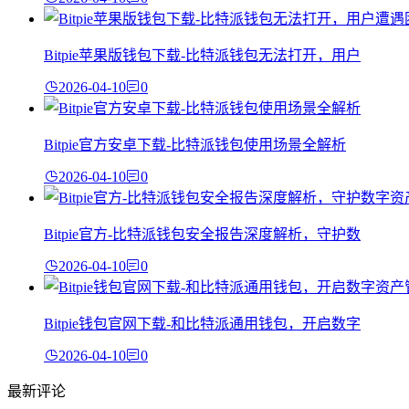
Bitpie苹果版钱包下载-比特派钱包无法打开，用户
2026-04-10
0
Bitpie官方安卓下载-比特派钱包使用场景全解析
2026-04-10
0
Bitpie官方-比特派钱包安全报告深度解析，守护数
2026-04-10
0
Bitpie钱包官网下载-和比特派通用钱包，开启数字
2026-04-10
0
最新评论