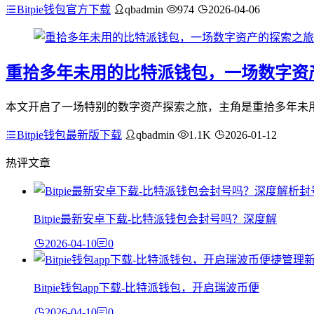
Bitpie钱包官方下载
qbadmin
974
2026-04-06
重拾多年未用的比特派钱包，一场数字资
本文开启了一场特别的数字资产探索之旅，主角是重拾多年未用
Bitpie钱包最新版下载
qbadmin
1.1K
2026-01-12
热评文章
Bitpie最新安卓下载-比特派钱包会封号吗？深度解
2026-04-10
0
Bitpie钱包app下载-比特派钱包，开启瑞波币便
2026-04-10
0