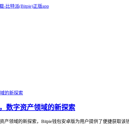
BTV，数字资产领域的新探索
字资产领域的新探索，Bitpie钱包安卓版为用户提供了便捷获取该