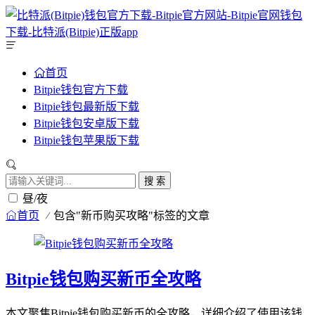
首页
Bitpie钱包官方下载
Bitpie钱包最新版下载
Bitpie钱包安卓版下载
Bitpie钱包苹果版下载
搜 索
昼/夜
首页
包含"新币购买攻略"标签的文章
Bitpie钱包购买新币全攻略
本文聚焦Bitpie钱包购买新币的全攻略，详细介绍了使用该钱