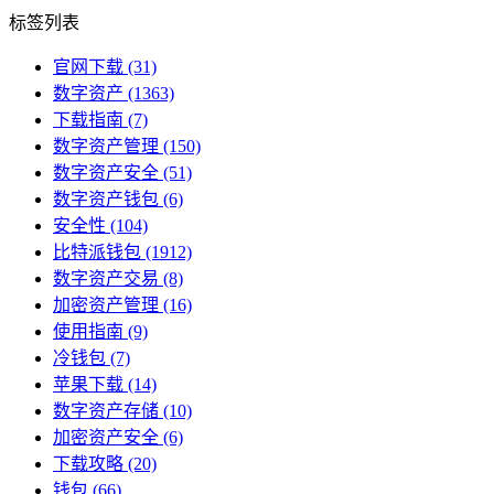
标签列表
官网下载
(31)
数字资产
(1363)
下载指南
(7)
数字资产管理
(150)
数字资产安全
(51)
数字资产钱包
(6)
安全性
(104)
比特派钱包
(1912)
数字资产交易
(8)
加密资产管理
(16)
使用指南
(9)
冷钱包
(7)
苹果下载
(14)
数字资产存储
(10)
加密资产安全
(6)
下载攻略
(20)
钱包
(66)