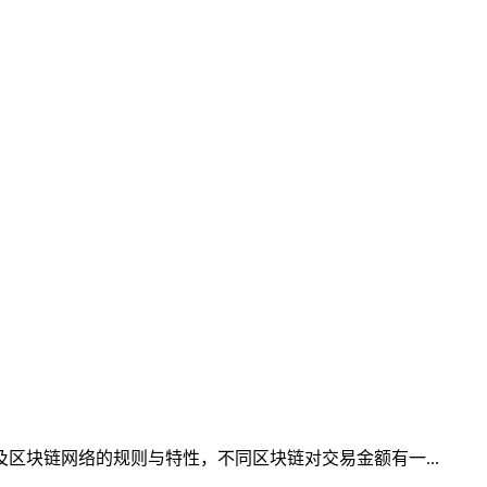
块链网络的规则与特性，不同区块链对交易金额有一...