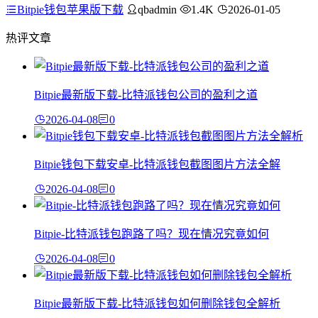
Bitpie钱包苹果版下载
qbadmin
1.4K
2026-01-05
热评文章
Bitpie最新版下载-比特派钱包公司的盈利之道
2026-04-08
0
Bitpie钱包下载安卓-比特派钱包截图图片方法全解
2026-04-08
0
Bitpie-比特派钱包跑路了吗？现在情况究竟如何
2026-04-08
0
Bitpie最新版下载-比特派钱包如何删除钱包全解析