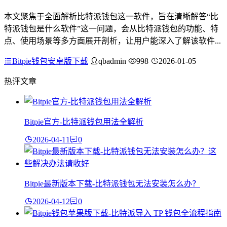
本文聚焦于全面解析比特派钱包这一软件，旨在清晰解答“比
特派钱包是什么软件”这一问题，会从比特派钱包的功能、特
点、使用场景等多方面展开剖析，让用户能深入了解该软件...
Bitpie钱包安卓版下载
qbadmin
998
2026-01-05
热评文章
Bitpie官方-比特派钱包用法全解析
2026-04-11
0
Bitpie最新版本下载-比特派钱包无法安装怎么办？
2026-04-12
0