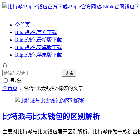
首页
Bitpie钱包官方下载
Bitpie钱包最新版下载
Bitpie钱包安卓版下载
Bitpie钱包苹果版下载
搜 索
昼/夜
首页
包含"比太钱包"标签的文章
比特派与比太钱包的区别解析
主要对比特派与比太钱包展开区别解析，比特派作为一款综合性