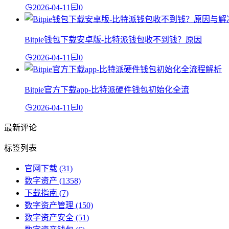
2026-04-11
0
Bitpie钱包下载安卓版-比特派钱包收不到钱？原因
2026-04-11
0
Bitpie官方下载app-比特派硬件钱包初始化全流
2026-04-11
0
最新评论
标签列表
官网下载
(31)
数字资产
(1358)
下载指南
(7)
数字资产管理
(150)
数字资产安全
(51)