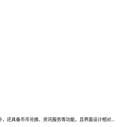
还具备币币兑换、资讯服务等功能，且界面设计相对...