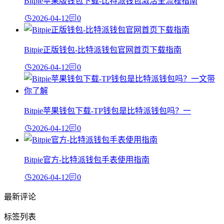
Bitpie苹果版钱包下载-比特派钱包激活全流程指南
2026-04-12
0
Bitpie正版钱包-比特派钱包官网首页下载指南
2026-04-12
0
Bitpie苹果钱包下载-TP钱包是比特派钱包吗？一
2026-04-12
0
Bitpie官方-比特派钱包手表使用指南
2026-04-12
0
最新评论
标签列表