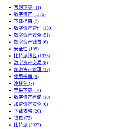
官网下载
(31)
数字资产
(1376)
下载指南
(7)
数字资产管理
(150)
数字资产安全
(51)
数字资产钱包
(6)
安全性
(105)
比特派钱包
(1926)
数字资产交易
(8)
加密资产管理
(17)
使用指南
(9)
冷钱包
(7)
苹果下载
(14)
数字资产存储
(10)
加密资产安全
(6)
下载攻略
(20)
钱包
(72)
比特派
(2027)