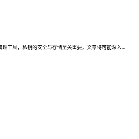
工具，私钥的安全与存储至关重要，文章将可能深入...