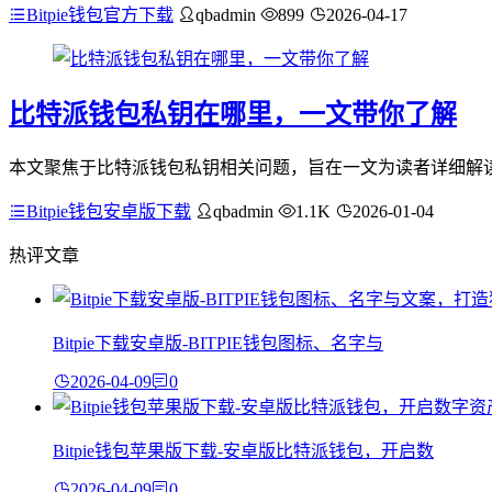
Bitpie钱包官方下载
qbadmin
899
2026-04-17
比特派钱包私钥在哪里，一文带你了解
本文聚焦于比特派钱包私钥相关问题，旨在一文为读者详细解读
Bitpie钱包安卓版下载
qbadmin
1.1K
2026-01-04
热评文章
Bitpie下载安卓版-BITPIE钱包图标、名字与
2026-04-09
0
Bitpie钱包苹果版下载-安卓版比特派钱包，开启数
2026-04-09
0