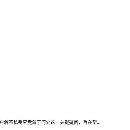
户解答私钥究竟藏于何处这一关键疑问，旨在帮...