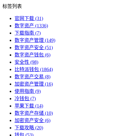
标签列表
官网下载
(31)
数字资产
(1336)
下载指南
(7)
数字资产管理
(149)
数字资产安全
(51)
数字资产钱包
(6)
安全性
(98)
比特派钱包
(1864)
数字资产交易
(8)
加密资产管理
(16)
使用指南
(9)
冷钱包
(7)
苹果下载
(14)
数字资产存储
(10)
加密资产安全
(6)
下载攻略
(20)
钱包
(53)