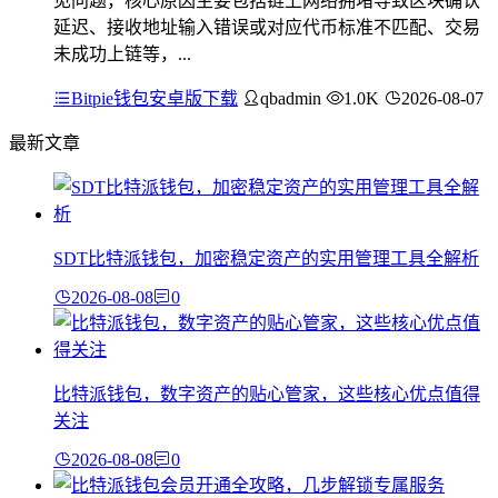
见问题，核心原因主要包括链上网络拥堵导致区块确认
延迟、接收地址输入错误或对应代币标准不匹配、交易
未成功上链等，...
Bitpie钱包安卓版下载
qbadmin
1.0K
2026-08-07
最新文章
SDT比特派钱包，加密稳定资产的实用管理工具全解析
2026-08-08
0
比特派钱包，数字资产的贴心管家，这些核心优点值得
关注
2026-08-08
0