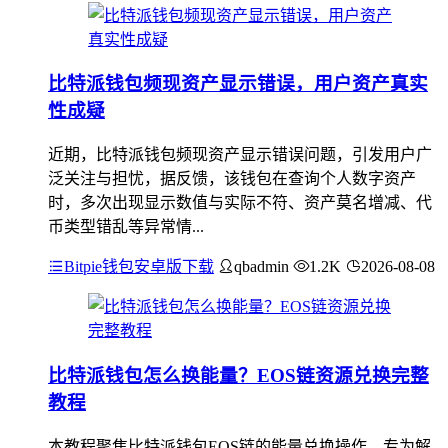
比特派钱包频现资产显示错误，用户资产真实
性成疑
近期，比特派钱包频现资产显示错误问题，引发用户广
泛关注与担忧，据反馈，该钱包在查询个人数字资产
时，多次出现显示数值与实际不符、资产莫名增减、代
币类型错乱等异常情...
Bitpie钱包安卓版下载
qbadmin
1.2K
2026-08-08
比特派钱包怎么换能量？EOS链资源兑换完整
教程
本教程聚焦比特派钱包EOS链的能量兑换操作，专为解