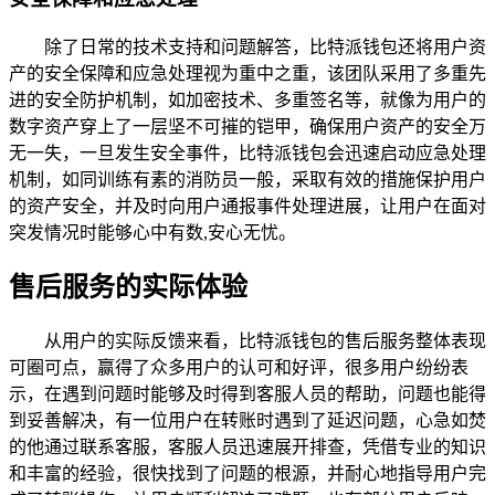
除了日常的技术支持和问题解答，比特派钱包还将用户资
产的安全保障和应急处理视为重中之重，该团队采用了多重先
进的安全防护机制，如加密技术、多重签名等，就像为用户的
数字资产穿上了一层坚不可摧的铠甲，确保用户资产的安全万
无一失，一旦发生安全事件，比特派钱包会迅速启动应急处理
机制，如同训练有素的消防员一般，采取有效的措施保护用户
的资产安全，并及时向用户通报事件处理进展，让用户在面对
突发情况时能够心中有数,安心无忧。
售后服务的实际体验
从用户的实际反馈来看，比特派钱包的售后服务整体表现
可圈可点，赢得了众多用户的认可和好评，很多用户纷纷表
示，在遇到问题时能够及时得到客服人员的帮助，问题也能得
到妥善解决，有一位用户在转账时遇到了延迟问题，心急如焚
的他通过联系客服，客服人员迅速展开排查，凭借专业的知识
和丰富的经验，很快找到了问题的根源，并耐心地指导用户完