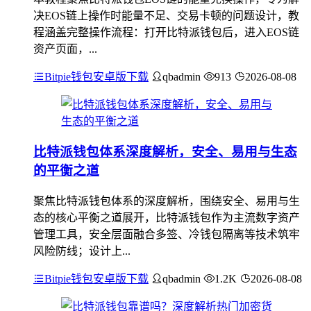
决EOS链上操作时能量不足、交易卡顿的问题设计，教
程涵盖完整操作流程：打开比特派钱包后，进入EOS链
资产页面，...
Bitpie钱包安卓版下载
qbadmin
913
2026-08-08
比特派钱包体系深度解析，安全、易用与生态
的平衡之道
聚焦比特派钱包体系的深度解析，围绕安全、易用与生
态的核心平衡之道展开，比特派钱包作为主流数字资产
管理工具，安全层面融合多签、冷钱包隔离等技术筑牢
风险防线；设计上...
Bitpie钱包安卓版下载
qbadmin
1.2K
2026-08-08