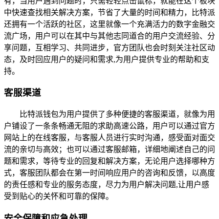
有，当用户遇到问题时，只需轻轻点击鼠标，就能在这个板块
中快速查找相关解决方案，节省了大量的时间和精力，比特派
还拥有一个活跃的社区，这里就像一个充满活力的数字金融交
流广场，用户可以在其中与其他志同道合的用户交流经验、分
享问题，互相学习、共同进步，官方团队也会时刻关注社区动
态，及时回应用户的疑问和需求,为用户提供专业的帮助和支
持。
客服渠道
比特派钱包为用户提供了多种便捷的客服渠道，就像为用
户铺设了一条条畅通无阻的求助高速公路，用户可以通过官方
网站上的在线客服，与客服人员进行实时沟通，感受面对面交
流的亲切与高效；也可以通过客服邮箱，详细地阐述自己的问
题和需求，等待专业的回复和解决方案，无论用户选择哪种方
式，客服团队都会在第一时间响应用户的咨询和反馈，以高度
的责任感和专业的服务态度，尽力为用户解决问题,让用户感
受到贴心的关怀和可靠的保障。
安全保障和应急处理