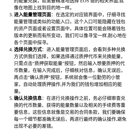
的能量兑换，就需要精准地选择 EOS 链的相关界面,就
像在地图上找到目的地一样。
进入能量管理页面
：在选定的对应链界面中，仔细寻找
能量管理或类似的功能入口，这个入口可能隐藏在钱包
的资产页面或者设置页面中，具体位置可能会随着钱包
版本的更新而有所变动，我们可以像寻宝一样,耐心地在
各个页面中探寻。
选择兑换方式
：进入能量管理页面后，会看到多种兑换
方式供我们选择，如果选择通过质押代币来兑换能量，
只需点击“质押获取能量”按钮，然后输入想要质押的代
币数量，在输入完成后，仔细核对信息，确认无误后，
再点击“确认质押”按钮，系统就会像一位勤劳的小管
家，自动处理质押操作,并为我们的钱包增加相应的能
量。
确认兑换信息
：在进行兑换操作之前，务必仔细审查兑
换的代币数量、获得的能量数量以及相关的手续费等重
要信息，这些信息就像是交易的合同条款，我们要确保
每一个细节都准确无误后，再进行最终的确认操作,避免
出现不必要的差错。