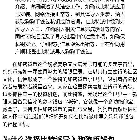
介绍，详细阐述了从准备工作，如确认比特派应用
已安装、网络连接正常等，到具体导入步骤，涵盖
获取狗狗币钱包私钥或助记词，在比特派中找到对
应导入入口，准确输入相关信息完成验证等内容，
同时可能还提及了导入过程中的注意事项，如确保
私钥安全、仔细核对信息避免出错等，旨在帮助用
户顺利通过比特派导入狗狗币钱包。
在加密货币这个纷繁复杂又充满无限可能的多元宇宙里，
狗狗币宛如一颗独具魅力的耀眼星辰，它以其特立独行的社区
文化，仿佛形成了一个独特的加密货币小世界，吸引着各路投
资者与爱好者纷至沓来，大家在这里探索着加密货币的奇妙，
试图抓住其中的投资机遇，而比特派，无疑是这个世界中一款
强大且备受信赖的数字钱包 “神器”，它就像一个多功能的宝
藏盒子，支持多种加密货币的管理与交易，狗狗币自然也被它
纳入怀中,就让我们详细揭开如何在比特派中导入狗狗币钱包
的神秘面纱。
为什么选择比特派导入狗狗币钱包