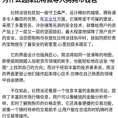
比特派钱包犹如一座守卫森严、设计精妙的城堡，拥有诸
多令人瞩目的优势，在
安全性
方面，它堪称坚不可摧的堡垒，
采用了多重签名、冷存储等先进的安全技术，就像给用户的资
产加上了一层又一层的坚固锁扣，最大程度地保障了用户资产
的安全，当您把狗狗币存放在比特派钱包中时，就如同把珍贵
的宝物放在了最安全的密室里,心里别提多踏实了。
它的界面设计也独具匠心，简洁得如同一张清晰的地图，
即使是刚刚踏入加密货币领域的新手，也能轻松地在这张 “地
图” 上找到自己的方向；而对于经验丰富的投资者来说，简洁
的界面更是让他们操作起来得心应手,仿佛在自己熟悉的领域
中自由驰骋。
不仅如此，比特派还像是一个信息丰富的金融资讯站，提
供了丰富的市场行情信息，用户可以像敏锐的金融分析师一
样，实时了解狗狗币的价格走势，它还具备便捷的交易功能，
就像一个随时待命的交易助手,让用户能在合适的时机随时进
行交易等操作。