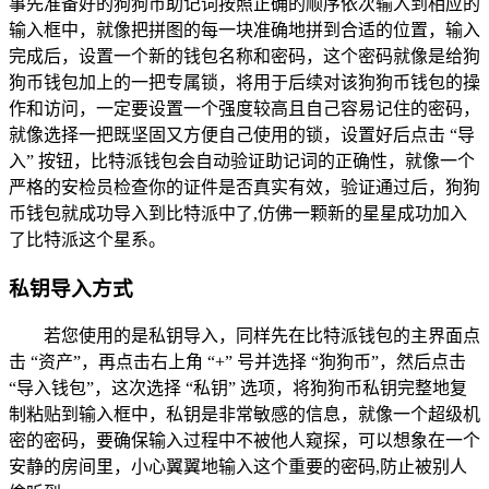
事先准备好的狗狗币助记词按照正确的顺序依次输入到相应的
输入框中，就像把拼图的每一块准确地拼到合适的位置，输入
完成后，设置一个新的钱包名称和密码，这个密码就像是给狗
狗币钱包加上的一把专属锁，将用于后续对该狗狗币钱包的操
作和访问，一定要设置一个强度较高且自己容易记住的密码，
就像选择一把既坚固又方便自己使用的锁，设置好后点击 “导
入” 按钮，比特派钱包会自动验证助记词的正确性，就像一个
严格的安检员检查你的证件是否真实有效，验证通过后，狗狗
币钱包就成功导入到比特派中了,仿佛一颗新的星星成功加入
了比特派这个星系。
私钥导入方式
若您使用的是私钥导入，同样先在比特派钱包的主界面点
击 “资产”，再点击右上角 “+” 号并选择 “狗狗币”，然后点击
“导入钱包”，这次选择 “私钥” 选项，将狗狗币私钥完整地复
制粘贴到输入框中，私钥是非常敏感的信息，就像一个超级机
密的密码，要确保输入过程中不被他人窥探，可以想象在一个
安静的房间里，小心翼翼地输入这个重要的密码,防止被别人