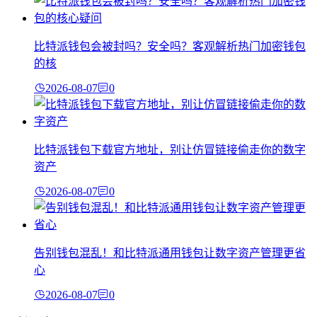
比特派钱包会被封吗？安全吗？客观解析热门加密钱包
的核
2026-08-07
0
比特派钱包下载官方地址，别让仿冒链接偷走你的数字
资产
2026-08-07
0
告别钱包混乱！和比特派通用钱包让数字资产管理更省
心
2026-08-07
0