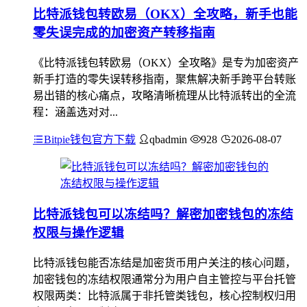
比特派钱包转欧易（OKX）全攻略，新手也能
零失误完成的加密资产转移指南
《比特派钱包转欧易（OKX）全攻略》是专为加密资产
新手打造的零失误转移指南，聚焦解决新手跨平台转账
易出错的核心痛点，攻略清晰梳理从比特派转出的全流
程：涵盖选对对...
Bitpie钱包官方下载
qbadmin
928
2026-08-07
比特派钱包可以冻结吗？解密加密钱包的冻结
权限与操作逻辑
比特派钱包能否冻结是加密货币用户关注的核心问题，
加密钱包的冻结权限通常分为用户自主管控与平台托管
权限两类：比特派属于非托管类钱包，核心控制权归用