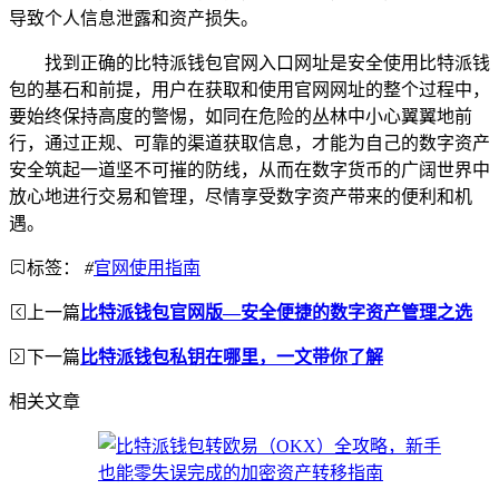
导致个人信息泄露和资产损失。
找到正确的比特派钱包官网入口网址是安全使用比特派钱
包的基石和前提，用户在获取和使用官网网址的整个过程中，
要始终保持高度的警惕，如同在危险的丛林中小心翼翼地前
行，通过正规、可靠的渠道获取信息，才能为自己的数字资产
安全筑起一道坚不可摧的防线，从而在数字货币的广阔世界中
放心地进行交易和管理，尽情享受数字资产带来的便利和机
遇。
标签：
#
官网使用指南
上一篇
比特派钱包官网版—安全便捷的数字资产管理之选
下一篇
比特派钱包私钥在哪里，一文带你了解
相关文章