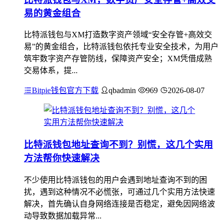
易的黄金组合
比特派钱包与XM打造数字资产领域“安全存管+高效交
易”的黄金组合，比特派钱包依托专业安全技术，为用户
筑牢数字资产存管防线，保障资产安全；XM凭借成熟
交易体系，提...
Bitpie钱包官方下载
qbadmin
969
2026-08-07
比特派钱包地址查询不到？别慌，这几个实用
方法帮你快速解决
不少使用比特派钱包的用户会遇到地址查询不到的困
扰，遇到这种情况不必慌张，可通过几个实用方法快速
解决，首先确认自身网络连接是否稳定，避免因网络波
动导致数据加载异常...