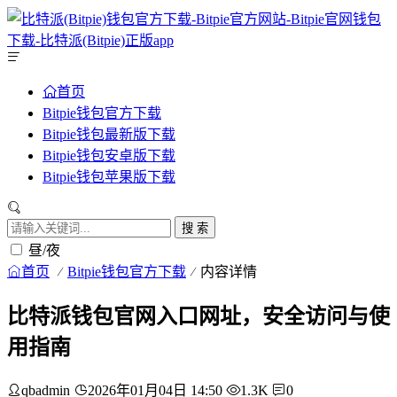
首页
Bitpie钱包官方下载
Bitpie钱包最新版下载
Bitpie钱包安卓版下载
Bitpie钱包苹果版下载
搜 索
昼/夜
首页
Bitpie钱包官方下载
内容详情
比特派钱包官网入口网址，安全访问与使
用指南
qbadmin
2026年01月04日 14:50
1.3K
0