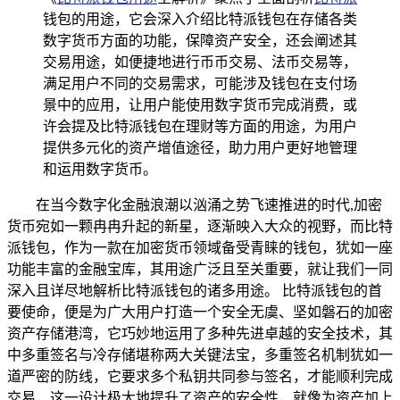
钱包的用途，它会深入介绍比特派钱包在存储各类
数字货币方面的功能，保障资产安全，还会阐述其
交易用途，如便捷地进行币币交易、法币交易等，
满足用户不同的交易需求，可能涉及钱包在支付场
景中的应用，让用户能使用数字货币完成消费，或
许会提及比特派钱包在理财等方面的用途，为用户
提供多元化的资产增值途径，助力用户更好地管理
和运用数字货币。
在当今数字化金融浪潮以汹涌之势飞速推进的时代,加密
货币宛如一颗冉冉升起的新星，逐渐映入大众的视野，而比特
派钱包，作为一款在加密货币领域备受青睐的钱包，犹如一座
功能丰富的金融宝库，其用途广泛且至关重要，就让我们一同
深入且详尽地解析比特派钱包的诸多用途。 比特派钱包的首
要使命，便是为广大用户打造一个安全无虞、坚如磐石的加密
资产存储港湾，它巧妙地运用了多种先进卓越的安全技术，其
中多重签名与冷存储堪称两大关键法宝，多重签名机制犹如一
道严密的防线，它要求多个私钥共同参与签名，才能顺利完成
交易，这一设计极大地提升了资产的安全性，就像为资产加上