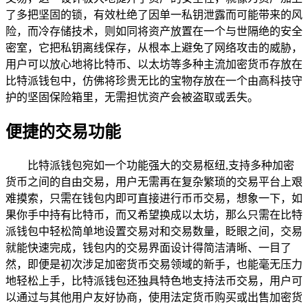
了多把坚固的锁，有效杜绝了因单一私钥泄露而可能带来的风
险，而冷存储技术，则如同将资产放置在一个与世隔绝的安全
密室，它把私钥离线保存，从根本上避免了网络攻击的威胁，
用户可以放心地将比特币、以太坊等多种主流加密货币存放在
比特派钱包中，仿佛将珍贵无比的宝物存放在一个由高科技守
护的坚固保险箱里，无需担忧资产会被盗取或丢失。
便捷的交易功能
比特派钱包宛如一个功能强大的交易枢纽,支持多种加密
货币之间的自由交易，用户无需再在复杂繁琐的交易平台上艰
难摸索，只需在钱包内即可直接进行币币交易，想象一下，如
果你手中持有比特币，而又希望换成以太坊，那么只需在比特
派钱包中轻松简单地设置交易对和交易数量，眨眼之间，交易
就能快速完成，钱包内的交易界面设计得简洁清晰、一目了
然，即便是初次涉足加密货币交易领域的新手，也能毫无压力
地轻松上手，比特派钱包还独具特色地支持法币交易，用户可
以通过与其他用户友好协商，使用法定货币购买或出售加密货