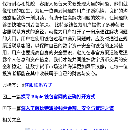
保持耐心和礼貌，客服人员每天需要处理大量的问题，他们就
像忙碌的医生，为每一位遇到问题的用户诊断病情，良好的沟
通态度就像一剂良药，有助于提高解决问题的效率，让问题能
够更快地得到妥善解决。 比特派钱包为用户提供了多种获取
客服联系方式的途径，就像为用户打开了一扇扇通往解决问题
的大门，用户在使用钱包过程中遇到问题时，应及时通过正规
渠道联系客服，以保障自己的数字资产安全和钱包的正常使
用，用户也要提高自身的安全意识，避免在非官方渠道随意透
露个人信息和资产信息，我们才能共同维护数字货币交易的安
全和稳定，让数字货币市场这片海洋更加风平浪静，让每一位
投资者都能在其中收获属于自己的财富与安心。
标签：
#
客服联系方式
上一篇
探寻 Bitpie 钱包官网的正确打开方式
下一篇
深入了解比特派冷钱包余额，安全与管理之道
相关文章