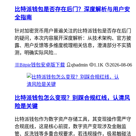
比特派钱包是否存在后门？深度解析与用户安
全指南
针对加密货币用户普遍关注的比特派钱包是否存在后门
的疑问，本次内容展开深度解析：从技术架构、官方披
露、用户反馈等多维度梳理相关信息，澄清部分不实猜
测，明确实际风险...
Bitpie钱包安卓版下载
qbadmin
1.1K
2026-08-06
比特派钱包怎么变现？别踩合规红线，认清风
险是关键
比特派钱包作为数字资产存储工具，其变现操作需严守
合规底线，这是核心前提，数字资产变现涉及金融监
管、反洗钱等多重合规要求，若违规操作，极易触碰法