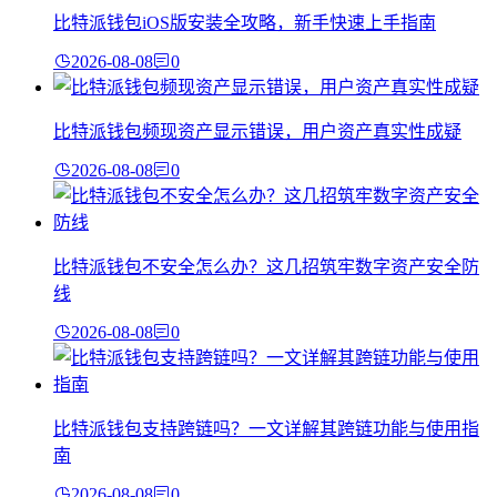
比特派钱包iOS版安装全攻略，新手快速上手指南
2026-08-08
0
比特派钱包频现资产显示错误，用户资产真实性成疑
2026-08-08
0
比特派钱包不安全怎么办？这几招筑牢数字资产安全防
线
2026-08-08
0
比特派钱包支持跨链吗？一文详解其跨链功能与使用指
南
2026-08-08
0