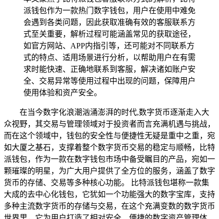
派钱包作为一款热门数字钱包，用户在使用中难免
会遇到各类问题，因此获取准确有效的客服联系方
式至关重要，解析过程可能涵盖常见的获取途径，
如官方网站、APP内指引等，还可能对不同联系方
式的特点、适用场景进行分析，以帮助用户在有需
求时能快速、正确地联系到客服，解决诸如账户安
全、交易异常等使用过程中出现的问题，保障用户
使用体验和资产安全。
在当今数字化浪潮汹涌澎湃的时代,数字货币逐渐走入大
众视野，其交易与管理领域对于投资者而言充满机遇与挑战，
而在这个领域中，钱包的安全性与便捷性无疑是重中之重，宛
如大厦之基石，支撑着整个数字货币交易的稳定与顺畅，比特
派钱包，作为一款在数字钱包市场中备受瞩目的产品，宛如一
颗璀璨的明星，为广大用户提供了全方位的服务，涵盖了数字
货币的存储、交易等多种核心功能。 比特派钱包堪称一款集
大成的去中心化钱包，它犹如一个功能强大的数字宝库，支持
多种主流数字货币的存储与交易，在这个充满变数的数字货币
世界里，它为用户打造了相对安全、便捷的数字资产管理体