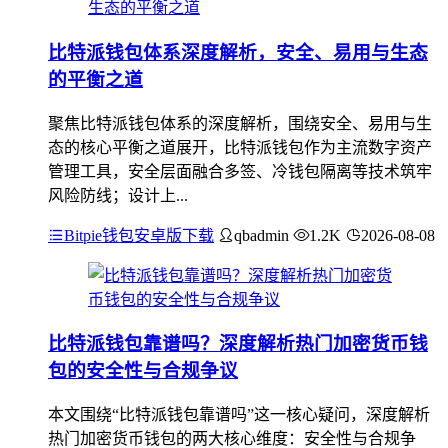
比特派钱包体系深度解析，安全、易用与生态
的平衡之道
聚焦比特派钱包体系的深度解析，围绕安全、易用与生
态的核心平衡之道展开，比特派钱包作为主流数字资产
管理工具，安全层面融合多签、冷钱包隔离等技术筑牢
风险防线；设计上...
Bitpie钱包安卓版下载
qbadmin
1.2K
2026-08-08
比特派钱包靠谱吗？深度解析热门加密货币钱
包的安全性与合规争议
本文围绕“比特派钱包靠谱吗”这一核心疑问，深度解析
热门加密货币钱包的两大核心维度：安全性与合规争