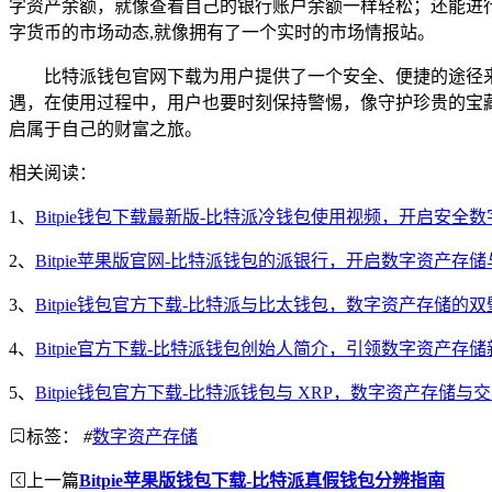
字资产余额，就像查看自己的银行账户余额一样轻松；还能进
字货币的市场动态,就像拥有了一个实时的市场情报站。
比特派钱包官网下载为用户提供了一个安全、便捷的途径
遇，在使用过程中，用户也要时刻保持警惕，像守护珍贵的宝
启属于自己的财富之旅。
相关阅读：
1、
Bitpie钱包下载最新版-比特派冷钱包使用视频，开启安全
2、
Bitpie苹果版官网-比特派钱包的派银行，开启数字资产存
3、
Bitpie钱包官方下载-比特派与比太钱包，数字资产存储的双
4、
Bitpie官方下载-比特派钱包创始人简介，引领数字资产存
5、
Bitpie钱包官方下载-比特派钱包与 XRP，数字资产存储与
标签：
#
数字资产存储
上一篇
Bitpie苹果版钱包下载-比特派真假钱包分辨指南