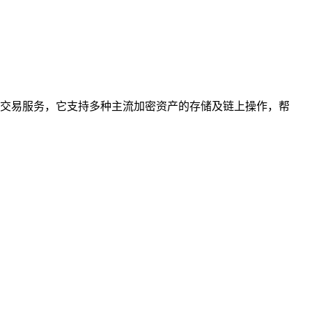
交易服务，它支持多种主流加密资产的存储及链上操作，帮