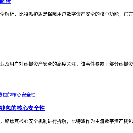
解析
解析，比特派护盾是保障用户数字资产安全的核心功能，官方购买
业及用户对虚拟资产安全的高度关注，该事件暴露了部分虚拟资
钱包的核心安全性
，聚焦其核心安全机制进行拆解，比特派作为主流数字资产钱包