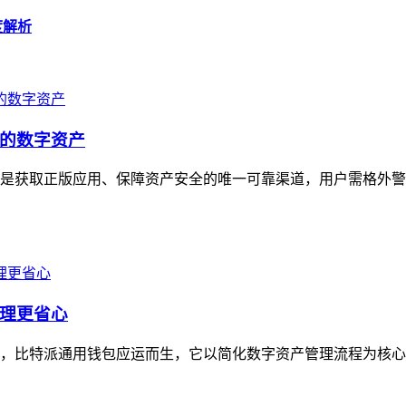
度解析
的数字资产
是获取正版应用、保障资产安全的唯一可靠渠道，用户需格外警
理更省心
，比特派通用钱包应运而生，它以简化数字资产管理流程为核心