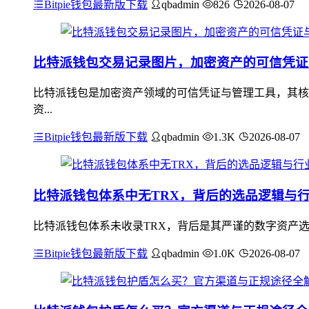
Bitpie钱包最新版下载
qbadmin
826
2026-08-07
比特派钱包交易记录图片，加密资产的可信凭证
比特派钱包是加密资产领域的可信凭证与管理工具，其核
资...
Bitpie钱包最新版下载
qbadmin
1.3K
2026-08-07
比特派钱包体系中无TRX，背后的选品逻辑与
比特派钱包体系未收录TRX，背后是其严谨的数字资产
Bitpie钱包最新版下载
qbadmin
1.0K
2026-08-07