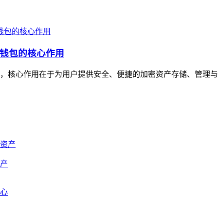
钱包的核心作用
，核心作用在于为用户提供安全、便捷的加密资产存储、管理与
产