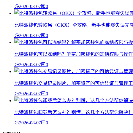
2026-08-07
0
比特派钱包转欧易（OKX）全攻略，新手也能零失误完
2026-08-07
0
比特派钱包可以冻结吗？解密加密钱包的冻结权限与操作
2026-08-07
0
比特派钱包交易记录图片，加密资产的可信凭证与管理工
2026-08-07
0
比特派钱包卸载后怎么办？别慌，这几个方法帮你解决！
2026-08-07
0