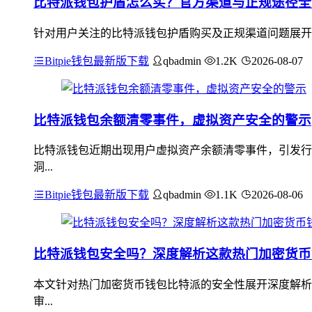
比特派钱包护盾怎么买？官方渠道与正规途径全
针对用户关注的比特派钱包护盾购买及正规渠道问题展开全
Bitpie钱包最新版下载
qbadmin
1.2K
2026-08-07
比特派钱包余额清零事件，虚拟资产安全的警示
比特派钱包近期出现用户虚拟资产余额清零事件，引发行
洞...
Bitpie钱包最新版下载
qbadmin
1.1K
2026-08-06
比特派钱包安全吗？深度解析这款热门加密货币
本文针对热门加密货币钱包比特派的安全性展开深度解析
审...