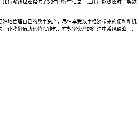
，比特派钱包还提供了实时的行情信息，让用户能够随时了解数
更好地管理自己的数字资产，尽情享受数字经济带来的便利和机
失，让我们借助比特派钱包，在数字资产的海洋中乘风破浪，开