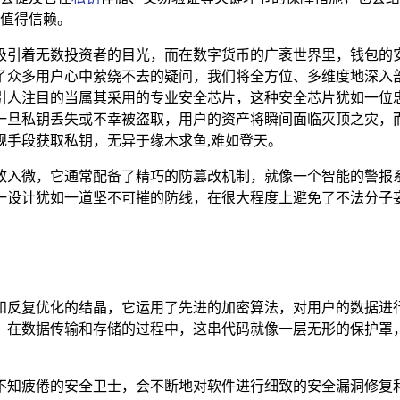
值得信赖。
吸引着无数投资者的目光，而在数字货币的广袤世界里，钱包的
了众多用户心中萦绕不去的疑问，我们将全方位、多维度地深入剖
引人注目的当属其采用的专业安全芯片，这种安全芯片犹如一位
一旦私钥丢失或不幸被盗取，用户的资产将瞬间面临灭顶之灾，
规手段获取私钥，无异于缘木求鱼,难如登天。
致入微，它通常配备了精巧的防篡改机制，就像一个智能的警报
一设计犹如一道坚不可摧的防线，在很大程度上避免了不法分子妄
和反复优化的结晶，它运用了先进的加密算法，对用户的数据进
，在数据传输和存储的过程中，这串代码就像一层无形的保护罩
不知疲倦的安全卫士，会不断地对软件进行细致的安全漏洞修复