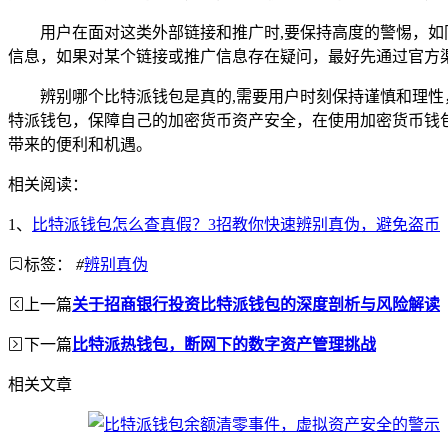
用户在面对这类外部链接和推广时,要保持高度的警惕，
信息，如果对某个链接或推广信息存在疑问，最好先通过官方
辨别哪个比特派钱包是真的,需要用户时刻保持谨慎和理
特派钱包，保障自己的加密货币资产安全，在使用加密货币钱
带来的便利和机遇。
相关阅读：
1、
比特派钱包怎么查真假？3招教你快速辨别真伪，避免盗币
标签：
#
辨别真伪
上一篇
关于招商银行投资比特派钱包的深度剖析与风险解读
下一篇
比特派热钱包，断网下的数字资产管理挑战
相关文章