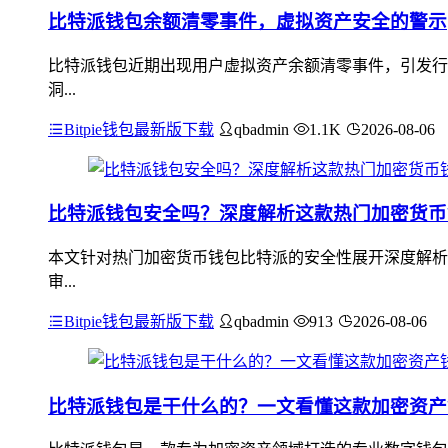
比特派钱包余额清零事件，虚拟资产安全的警示
比特派钱包近期出现用户虚拟资产余额清零事件，引发行
洞...
Bitpie钱包最新版下载
qbadmin
1.1K
2026-08-06
比特派钱包安全吗？深度解析这款热门加密货币
本文针对热门加密货币钱包比特派的安全性展开深度解析
审...
Bitpie钱包最新版下载
qbadmin
913
2026-08-06
比特派钱包是干什么的？一文看懂这款加密资产