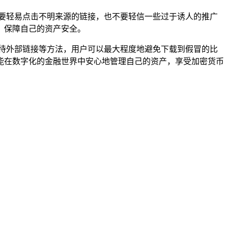
要轻易点击不明来源的链接，也不要轻信一些过于诱人的推广
，保障自己的资产安全。
待外部链接等方法，用户可以最大程度地避免下载到假冒的比
能在数字化的金融世界中安心地管理自己的资产，享受加密货币