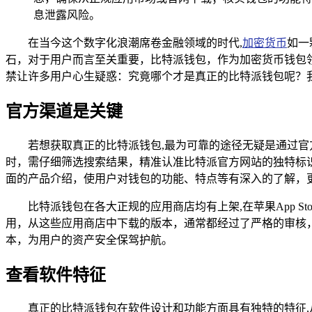
息泄露风险。
在当今这个数字化浪潮席卷金融领域的时代,
加密货币
如一
石，对于用户而言至关重要，比特派钱包，作为加密货币钱包
禁让许多用户心生疑惑：究竟哪个才是真正的比特派钱包呢？
官方渠道是关键
若想获取真正的比特派钱包,最为可靠的途径无疑是通过
时，需仔细筛选搜索结果，精准认准比特派官方网站的独特标
面的产品介绍，使用户对钱包的功能、特点等有深入的了解，
比特派钱包在各大正规的应用商店均有上架,在苹果App 
用，从这些应用商店中下载的版本，通常都经过了严格的审核
本，为用户的资产安全保驾护航。
查看软件特征
真正的比特派钱包在软件设计和功能方面具有独特的特征