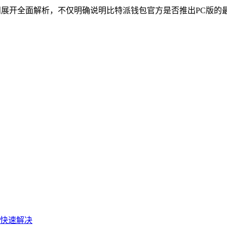
问展开全面解析，不仅明确说明比特派钱包官方是否推出PC版的最