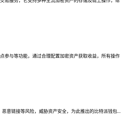
交易服务，它支持多种主流加密资产的存储及链上操作，帮
点参与等功能，通过合理配置加密资产获取收益，所有操作
恶意链接等风险，威胁资产安全，为此推出的比特派钱包...