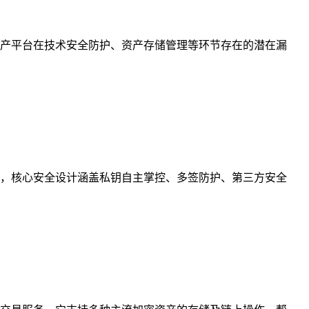
产平台在技术安全防护、资产存储管理等环节存在的潜在漏
，核心安全设计涵盖私钥自主掌控、多签防护、第三方安全