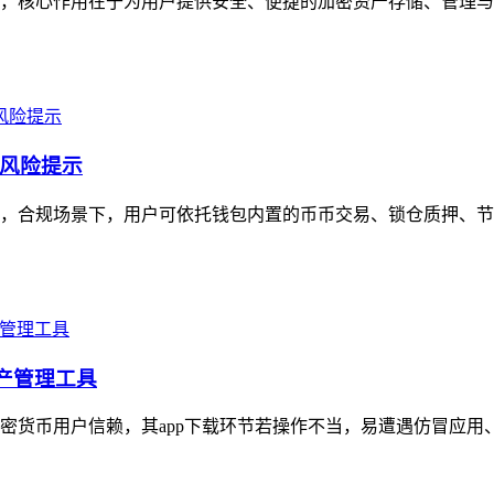
，核心作用在于为用户提供安全、便捷的加密资产存储、管理与
风险提示
，合规场景下，用户可依托钱包内置的币币交易、锁仓质押、节
产管理工具
货币用户信赖，其app下载环节若操作不当，易遭遇仿冒应用、