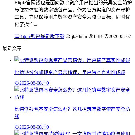
Bitpie官网钱包是面向数字资产用户推出的兼具安全防护
与便捷体验的数字钱包产品，作为官方渠道的资产守护
工具，它以保障用户数字资产安全为核心目标，同时优
化了操作...
Bitpie钱包最新版下载
qbadmin
1.3K
2026-08-07
最新文章
比特派钱包频现资产显示错误，用户资产真实性成疑
2026-08-08
0
比特派钱包不安全怎么办？这几招筑牢数字资产安全防
线
2026-08-08
0