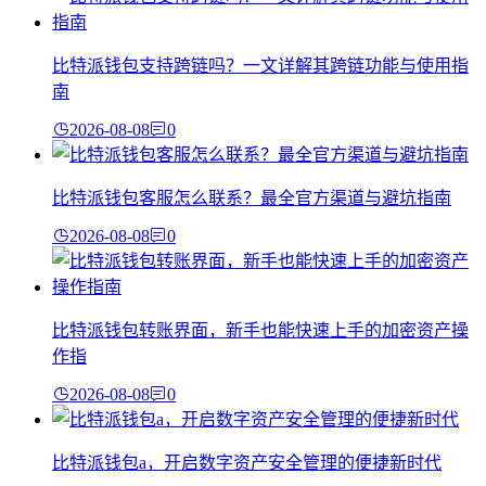
比特派钱包支持跨链吗？一文详解其跨链功能与使用指
南
2026-08-08
0
比特派钱包客服怎么联系？最全官方渠道与避坑指南
2026-08-08
0
比特派钱包转账界面，新手也能快速上手的加密资产操
作指
2026-08-08
0
比特派钱包a，开启数字资产安全管理的便捷新时代