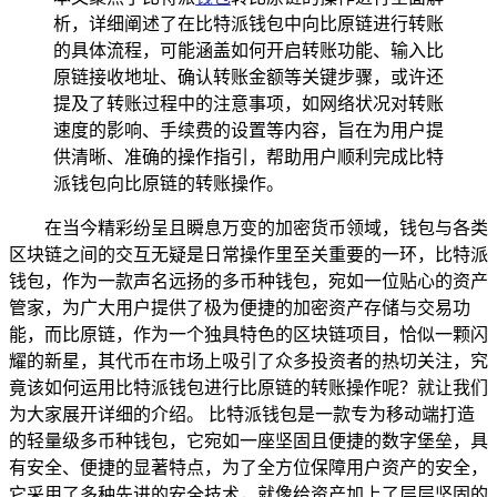
析，详细阐述了在比特派钱包中向比原链进行转账
的具体流程，可能涵盖如何开启转账功能、输入比
原链接收地址、确认转账金额等关键步骤，或许还
提及了转账过程中的注意事项，如网络状况对转账
速度的影响、手续费的设置等内容，旨在为用户提
供清晰、准确的操作指引，帮助用户顺利完成比特
派钱包向比原链的转账操作。
在当今精彩纷呈且瞬息万变的加密货币领域，钱包与各类
区块链之间的交互无疑是日常操作里至关重要的一环，比特派
钱包，作为一款声名远扬的多币种钱包，宛如一位贴心的资产
管家，为广大用户提供了极为便捷的加密资产存储与交易功
能，而比原链，作为一个独具特色的区块链项目，恰似一颗闪
耀的新星，其代币在市场上吸引了众多投资者的热切关注，究
竟该如何运用比特派钱包进行比原链的转账操作呢？就让我们
为大家展开详细的介绍。 比特派钱包是一款专为移动端打造
的轻量级多币种钱包，它宛如一座坚固且便捷的数字堡垒，具
有安全、便捷的显著特点，为了全方位保障用户资产的安全，
它采用了多种先进的安全技术，就像给资产加上了层层坚固的