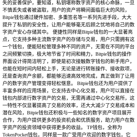
失的妥善保护，要知道，私钥堪称数字资产的核心命脉，一旦
不慎丢失或者被盗取，用户的资产将瞬间面临巨大的风险，
Bitpie钱包通过硬件加密、多重签名等一系列先进手段，大大
提升了私钥的安全性，让用户能够毫无后顾之忧地将自己的数
字资产安心存储其中。 便捷性同样是Bitpie钱包的一大显著亮
点，它支持多种主流数字资产的存储与交易，用户只需拥有这
一个钱包，便能轻松管理多种不同的资产，无需在不同的平台
之间频繁切换，极大地节省了时间和精力，Bitpie钱包的操作
界面设计得简洁明了，即使是初次接触数字钱包的新手用户，
也能在短时间内轻松上手，无论是进行转账操作、接收款项，
还是查询资产余额，都能够迅速高效地完成，真正做到了让用
户的数字资产管理变得轻松惬意。 Bitpie钱包还为用户提供了
丰富多样的应用场景，它支持去中心化交易，用户可以直接在
钱包内部进行数字资产的交易，无需再通过中心化交易所，这
一特性不仅显著提高了交易的效率，还大大减少了交易成本和
潜在风险，Bitpie钱包还积极与一些知名的数字资产项目展开
合作，为用户提供更多的投资机会和优质服务，助力用户在数
字资产的投资领域中获得更多的收益。 TP钱包，全称为
TokenPocket钱包，同样是一款广受用户欢迎的数字钱包，它