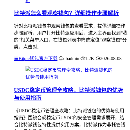
比特派怎么看观察钱包？详细操作步骤解析
针对比特派钱包中观察钱包的查看需求，提供详细操作
步骤解析，用户打开比特派应用后，进入主界面找到“我
的”相关菜单入口，在钱包列表中筛选定位“观察钱包”分
类，点击对...
Bitpie钱包官方下载
qbadmin
1.2K
2026-08-08
USDC稳定币管理全攻略，比特派钱包的优势
与使用指南
《USDC稳定币管理全攻略：比特派钱包的优势与使用
指南》围绕合规稳定币USDC的安全管理需求展开，结
合比特派钱包特性提供实用方案，比特派作为非托管钱