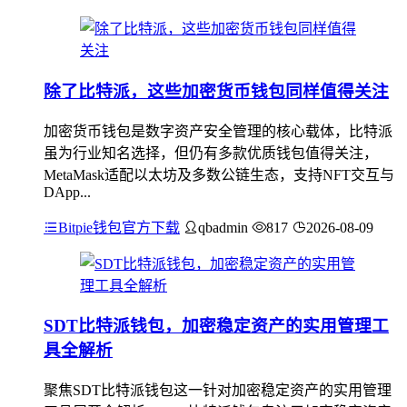
除了比特派，这些加密货币钱包同样值得关注
加密货币钱包是数字资产安全管理的核心载体，比特派
虽为行业知名选择，但仍有多款优质钱包值得关注，
MetaMask适配以太坊及多数公链生态，支持NFT交互与
DApp...
Bitpie钱包官方下载
qbadmin
817
2026-08-09
SDT比特派钱包，加密稳定资产的实用管理工
具全解析
聚焦SDT比特派钱包这一针对加密稳定资产的实用管理