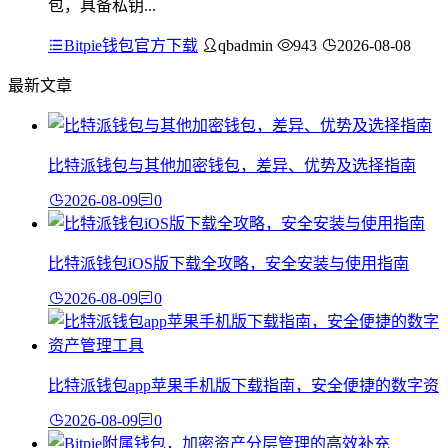
包，具备私钥...
Bitpie钱包官方下载
qbadmin
943
2026-08-08
最新文章
比特派钱包与其他加密钱包，差异、优势及选择指南
2026-08-09
0
比特派钱包iOS版下载全攻略，安全安装与使用指南
2026-08-09
0
比特派钱包app苹果手机版下载指南，安全便捷的数字资
2026-08-09
0