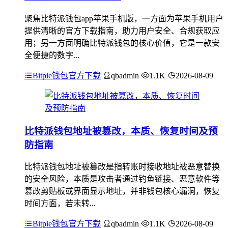
聚焦比特派钱包app苹果手机版，一方面为苹果手机用户
提供清晰的官方下载指南，助力用户安全、合规获取应
用；另一方面明确比特派钱包的核心价值，它是一款安
全便捷的数字...
Bitpie钱包官方下载
qbadmin
1.1K
2026-08-09
比特派钱包地址被篡改，本质、恢复时间及预
防指南
比特派钱包地址被篡改是指转账时接收地址被恶意替换
的安全风险，本质是攻击者通过钓鱼链接、恶意软件等
篡改剪贴板或界面显示地址，并非钱包核心漏洞，恢复
时间方面，若未转...
Bitpie钱包官方下载
qbadmin
1.1K
2026-08-09