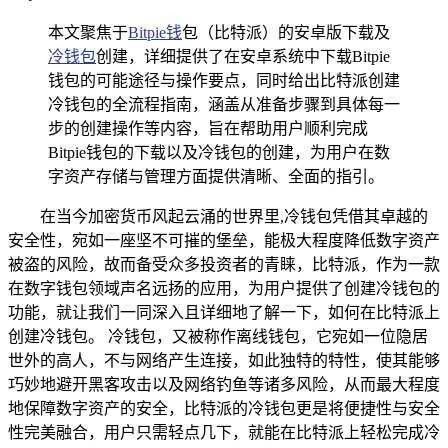
本文聚焦于
Bitpie钱
包（比特派）的安卓版下载及
冷钱包
创建，详细提供了在安卓系统中下载Bitpie
钱包的可能途径与操作要点，同时给出比特派创建
冷钱包的全流程指南，涵盖从准备步骤到具体每一
步的创建操作等内容，旨在帮助用户顺利完成
Bitpie钱包的下载以及冷钱包的创建，为用户在数
字资产存储与管理方面提供清晰、全面的指引。
在当今加密货币风起云涌的世界里,冷钱包凭借其卓越的
安全性，宛如一座坚不可摧的堡垒，能极大程度降低数字资产
被盗的风险，故而备受众多投资者的青睐，比特派，作为一款
在数字钱包领域声名远扬的应用，为用户提供了创建冷钱包的
功能，就让我们一同深入且详细地了解一下，如何在比特派上
创建冷钱包。 冷钱包，又被称作离线钱包，它宛如一位隐居
世外的高人，不与网络产生连接，如此独特的特性，使其能够
巧妙地避开黑客攻击以及网络钓鱼等诸多风险，从而最大程度
地保障数字资产的安全，比特派的冷钱包更是将便捷性与安全
性完美融合，用户只需轻点几下，就能在比特派上轻松完成冷