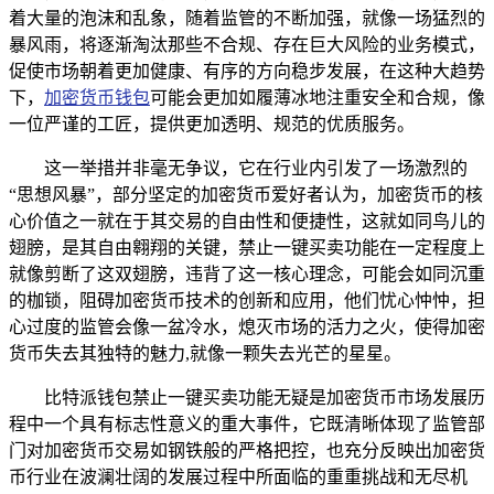
着大量的泡沫和乱象，随着监管的不断加强，就像一场猛烈的
暴风雨，将逐渐淘汰那些不合规、存在巨大风险的业务模式，
促使市场朝着更加健康、有序的方向稳步发展，在这种大趋势
下，
加密货币钱包
可能会更加如履薄冰地注重安全和合规，像
一位严谨的工匠，提供更加透明、规范的优质服务。
这一举措并非毫无争议，它在行业内引发了一场激烈的
“思想风暴”，部分坚定的加密货币爱好者认为，加密货币的核
心价值之一就在于其交易的自由性和便捷性，这就如同鸟儿的
翅膀，是其自由翱翔的关键，禁止一键买卖功能在一定程度上
就像剪断了这双翅膀，违背了这一核心理念，可能会如同沉重
的枷锁，阻碍加密货币技术的创新和应用，他们忧心忡忡，担
心过度的监管会像一盆冷水，熄灭市场的活力之火，使得加密
货币失去其独特的魅力,就像一颗失去光芒的星星。
比特派钱包禁止一键买卖功能无疑是加密货币市场发展历
程中一个具有标志性意义的重大事件，它既清晰体现了监管部
门对加密货币交易如钢铁般的严格把控，也充分反映出加密货
币行业在波澜壮阔的发展过程中所面临的重重挑战和无尽机