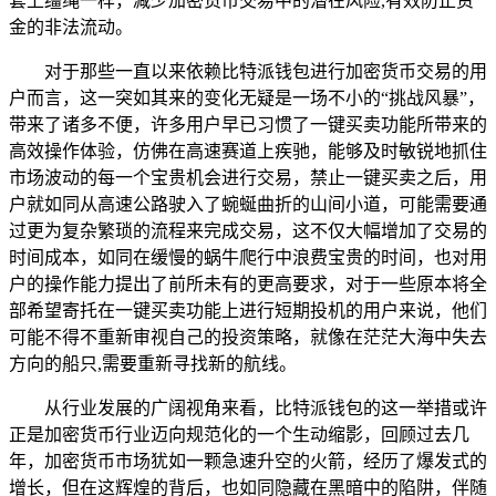
套上缰绳一样，减少加密货币交易中的潜在风险,有效防止资
金的非法流动。
对于那些一直以来依赖比特派钱包进行加密货币交易的用
户而言，这一突如其来的变化无疑是一场不小的“挑战风暴”，
带来了诸多不便，许多用户早已习惯了一键买卖功能所带来的
高效操作体验，仿佛在高速赛道上疾驰，能够及时敏锐地抓住
市场波动的每一个宝贵机会进行交易，禁止一键买卖之后，用
户就如同从高速公路驶入了蜿蜒曲折的山间小道，可能需要通
过更为复杂繁琐的流程来完成交易，这不仅大幅增加了交易的
时间成本，如同在缓慢的蜗牛爬行中浪费宝贵的时间，也对用
户的操作能力提出了前所未有的更高要求，对于一些原本将全
部希望寄托在一键买卖功能上进行短期投机的用户来说，他们
可能不得不重新审视自己的投资策略，就像在茫茫大海中失去
方向的船只,需要重新寻找新的航线。
从行业发展的广阔视角来看，比特派钱包的这一举措或许
正是加密货币行业迈向规范化的一个生动缩影，回顾过去几
年，加密货币市场犹如一颗急速升空的火箭，经历了爆发式的
增长，但在这辉煌的背后，也如同隐藏在黑暗中的陷阱，伴随