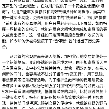
比特派钱包，在加密货币的广袤领域中，宛如一座具有一
定声望的“金融城堡”，它为用户提供了一个安全且便捷的“港
湾”，让用户能够妥善存储和高效管理多种加密货币，而其中
的一键买卖功能，更是如同城堡中的“快速通道”，为用户提供
了前所未有的交易便利，用户只需轻轻轻点几下屏幕，如同指
挥一场精密的交响乐，就能在瞬息之间快速完成加密货币的买
入或卖出操作，这一曾经如同璀璨明星般备受用户欢迎的功
能，如今却仿佛被命运按下了“暂停键”,暂时退出了历史舞
台。
从监管的宏观层面来深入剖析，加密货币的交易始终处于
一个错综复杂、变幻多端的监管环境之中，由于加密货币天生
具有匿名性、去中心化等独特特点，就像一把双刃剑，在带来
创新的同时，也容易被不法分子当作“作案工具”，用于洗钱、
非法集资等违法犯罪活动，为了维护金融市场的稳定与安全，
全球多个国家和地区纷纷加强了对加密货币交易的监管力度，
宛如一道道坚固的防线，抵御着潜在的风险，比特派钱包禁止
一键买卖功能，极有可能是积极响应监管要求的一种明智表
现，监管部门期望通过限制交易的便捷性，就像给狂野的野马