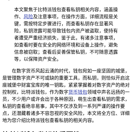
本文聚焦于比特派钱包查看私钥相关内容，涵盖操
作、
风险
及注意事项，在操作方面，详细流程是关
键，需按特定步骤进行，而查看私钥存在显著风
险，私钥泄露可能导致钱包内资产被盗取，使持有
者遭受严重经济损失，鉴于此，有诸多注意事项，
如查看时要在安全的网络环境和设备上操作，避免
信息被窃取；查看后妥善保管私钥，不可随意透露
等，以保障资产安全。
在数字货币风起云涌的时代，钱包宛如一座坚固的城堡，
是管理数字资产不可或缺的重要工具，而私钥，则恰似开启这
座城堡中财富宝库的唯一钥匙，紧紧掌握着对数字资产的绝对
控制权，比特派钱包，作为数字
货币钱包
领域中声名远扬的一
员，不少用户或许会出于各种原因，萌生出查看私钥的需求，
私钥的查看绝非易事，其中不仅涉及到一系列严谨的操作要
点，还潜藏着诸多不容忽视的安全风险，本文将全方位、详细
地为您介绍比特派钱包查看私钥的相关内容。