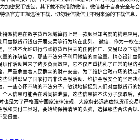
钱包作为加密货币钱包，其下载不能借助微信，微信基于自身安全与
特派官方正规途径下载，切勿轻信微信里不明来源的下载信息
比特派钱包在数字货币领域算得上是一款颇具知名度的钱包应用
使用虚拟货币钱包开展交易等行为均在此列。 微信，作为一款在
定，坚决不允许进行与虚拟货币相关的任何推广、交易以及下载
大量的诈骗信息，那些不法分子利用微信的高流量，精心设计虚假
易炒作活动带来了诸多负面效应，它不仅严重扰乱了正常的经济
瘤，严重危害着人民群众的财产安全，为了维护金融市场的稳定
这些举措彰显了国家打击非法金融活动、维护金融安全的坚定决心
为，一些心怀不轨的不法分子，敏锐地捕捉到人们对虚拟货币的
，个人信息可能会在瞬间被泄露，这些信息被不法分子获取后，
同时也是为了严格遵守国家法律法规，大家务必远离虚拟货币交易
金融和支付工具时，要始终保持清醒的头脑，选择那些合法合规
不受侵害。