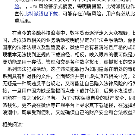
险
。 ，### 风险警示式摘要，需明确提醒，比特派
宣传
比特派钱包下载
，可能存在诈骗风险，用户务必从比
重后果。
在当今的金融科技浪潮中，数字货币逐渐走入大众视野，
国，虚拟货币相关的业务活动被明确界定为非法金融活动，像
国家的法律法规以及监管要求，微信平台有着清晰且严格的规
现根本无法找到正规的下载途径，相反，映入眼帘的很可能是
要功能是用于存储、管理和交易各种数字货币，虚拟货币的交
一系列违法犯罪活动，这些违法犯罪行为如同隐藏在暗处的毒
系列具有针对性的文件，全面整治并禁止虚拟货币相关业务，
无疑是一种既违反平台规定，又可能让自己陷入法律风险的行
接，一旦用户因为缺乏警惕而点击下载并使用，后果不堪设想
可能在一夜之间化为乌有。 为了切实保障自身的财产安全，
派钱包，更不要在微信等正规平台上寻求其下载途径，在选择
浪潮中，既享受到便利，又能确保自己的财产安全和合法权益
相关阅读：