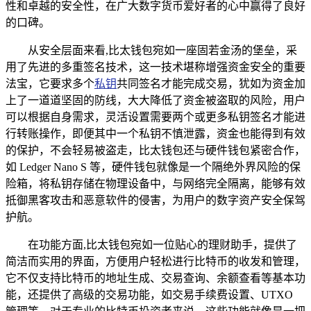
性和卓越的安全性，在广大数字货币爱好者的心中赢得了良好
的口碑。
从安全层面来看,比太钱包宛如一座固若金汤的堡垒，采
用了先进的多重签名技术，这一技术堪称增强资金安全的重要
法宝，它要求多个
私钥
共同签名才能完成交易，犹如为资金加
上了一道道坚固的防线，大大降低了资金被盗取的风险，用户
可以根据自身需求，灵活设置需要两个或更多私钥签名才能进
行转账操作，即便其中一个私钥不慎泄露，资金也能得到有效
的保护，不会轻易被盗走，比太钱包还与硬件钱包紧密合作，
如 Ledger Nano S 等，硬件钱包就像是一个隔绝外界风险的保
险箱，将私钥存储在物理设备中，与网络完全隔离，能够有效
抵御黑客攻击和恶意软件的侵害，为用户的数字资产安全保驾
护航。
在功能方面,比太钱包宛如一位贴心的理财助手，提供了
简洁而实用的界面，方便用户轻松进行比特币的收发和管理，
它不仅支持比特币的地址生成、交易查询、余额查看等基本功
能，还提供了高级的交易功能，如交易手续费设置、UTXO