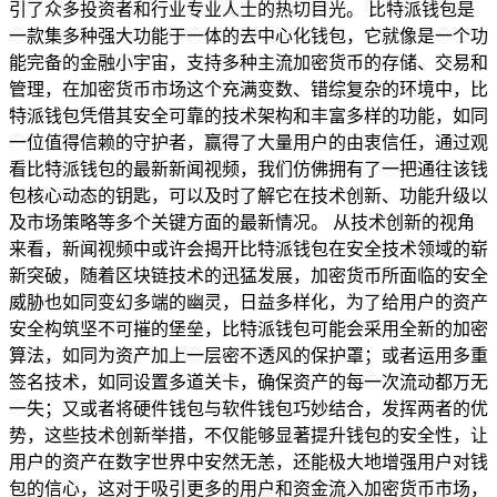
引了众多投资者和行业专业人士的热切目光。 比特派钱包是
一款集多种强大功能于一体的去中心化钱包，它就像是一个功
能完备的金融小宇宙，支持多种主流加密货币的存储、交易和
管理，在加密货币市场这个充满变数、错综复杂的环境中，比
特派钱包凭借其安全可靠的技术架构和丰富多样的功能，如同
一位值得信赖的守护者，赢得了大量用户的由衷信任，通过观
看比特派钱包的最新新闻视频，我们仿佛拥有了一把通往该钱
包核心动态的钥匙，可以及时了解它在技术创新、功能升级以
及市场策略等多个关键方面的最新情况。 从技术创新的视角
来看，新闻视频中或许会揭开比特派钱包在安全技术领域的崭
新突破，随着区块链技术的迅猛发展，加密货币所面临的安全
威胁也如同变幻多端的幽灵，日益多样化，为了给用户的资产
安全构筑坚不可摧的堡垒，比特派钱包可能会采用全新的加密
算法，如同为资产加上一层密不透风的保护罩；或者运用多重
签名技术，如同设置多道关卡，确保资产的每一次流动都万无
一失；又或者将硬件钱包与软件钱包巧妙结合，发挥两者的优
势，这些技术创新举措，不仅能够显著提升钱包的安全性，让
用户的资产在数字世界中安然无恙，还能极大地增强用户对钱
包的信心，这对于吸引更多的用户和资金流入加密货币市场，