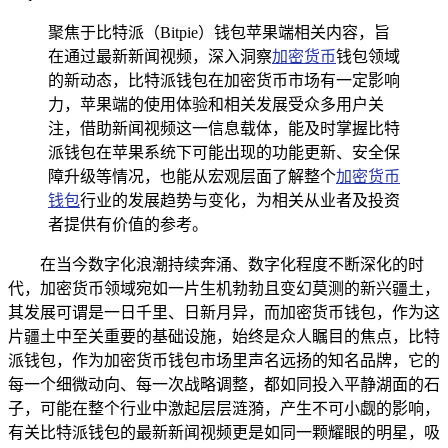
聚焦于比特派（Bitpie）钱包苹果端相关内容，旨
在通过最新新闻视频，深入洞察
加密货币
钱包领域
的新动态，比特派钱包在加密货币市场有一定影响
力，苹果端的使用体验和相关发展受众多用户关
注，借助新闻视频这一信息载体，能及时掌握比特
派钱包在苹果系统下可能出现的功能更新、安全保
障升级等情况，也能从宏观层面了解整个
加密货币
钱包
行业的发展趋势与变化，为相关从业者及投资
者提供有价值的参考。
在当今数字化浪潮持续奔涌、数字化程度不断深化的时
代，加密货币领域宛如一片生机勃勃且变幻莫测的新兴疆土，
其发展可谓是一日千里、日新月异，而加密货币钱包，作为这
片疆土中至关重要的基础设施，始终是众人瞩目的焦点，比特
派钱包，作为加密货币钱包市场里声名远扬的知名品牌，它的
每一个细微动向、每一次战略调整，都如同投入平静湖面的石
子，可能在整个行业中激起层层涟漪，产生不可小觑的影响，
有关比特派钱包的最新新闻视频更是如同一颗耀眼的明星，吸