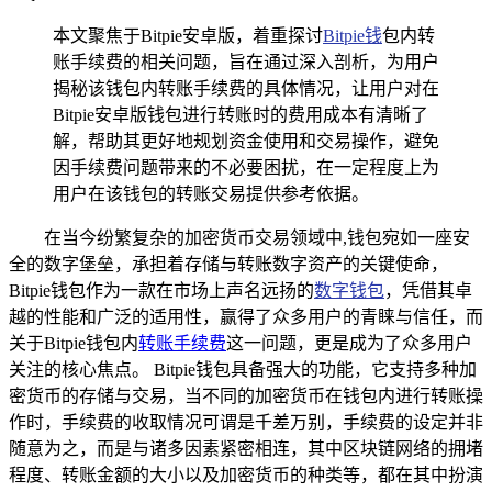
本文聚焦于Bitpie安卓版，着重探讨
Bitpie钱
包内转
账手续费的相关问题，旨在通过深入剖析，为用户
揭秘该钱包内转账手续费的具体情况，让用户对在
Bitpie安卓版钱包进行转账时的费用成本有清晰了
解，帮助其更好地规划资金使用和交易操作，避免
因手续费问题带来的不必要困扰，在一定程度上为
用户在该钱包的转账交易提供参考依据。
在当今纷繁复杂的加密货币交易领域中,钱包宛如一座安
全的数字堡垒，承担着存储与转账数字资产的关键使命，
Bitpie钱包作为一款在市场上声名远扬的
数字钱包
，凭借其卓
越的性能和广泛的适用性，赢得了众多用户的青睐与信任，而
关于Bitpie钱包内
转账手续费
这一问题，更是成为了众多用户
关注的核心焦点。 Bitpie钱包具备强大的功能，它支持多种加
密货币的存储与交易，当不同的加密货币在钱包内进行转账操
作时，手续费的收取情况可谓是千差万别，手续费的设定并非
随意为之，而是与诸多因素紧密相连，其中区块链网络的拥堵
程度、转账金额的大小以及加密货币的种类等，都在其中扮演