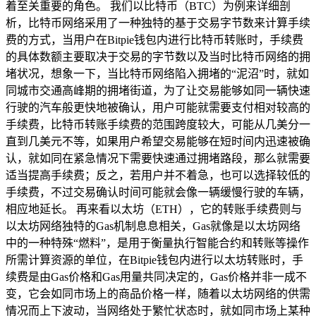
着至关重要的角色。 我们以比特币（BTC）为例来详细剖
析，比特币网络采用了一种独特的基于交易字节数来计算手续
费的方式，当用户在Bitpie钱包内进行比特币转账时，手续费
的具体数额主要取决于交易的字节数以及当时比特币网络的拥
堵状况，想象一下，当比特币网络陷入拥堵的“泥沼”时，就如
同城市交通高峰期的拥堵街道，为了让交易能够如同一辆快速
行驶的汽车般更快地被确认，用户可能就需要支付相对较高的
手续费，比特币转账手续费的范围跨度较大，可能从几美分一
直到几美元不等，如果用户希望交易能够在短时间内迅速被确
认，就如同在紧急情况下需要快速通过拥堵路段，那么就需要
适当提高手续费；反之，若用户并不着急，也可以选择较低的
手续费，不过交易确认时间可能就会像一辆缓慢行驶的车辆，
相应地延长。 再来看以太坊（ETH），它的转账手续费则与
以太坊网络独特的Gas机制息息相关，Gas就像是以太坊网络
中的一种特殊“燃料”，是用于衡量执行智能合约和转账等操作
所需计算资源的单位，在Bitpie钱包内进行以太坊转账时，手
续费是由Gas价格和Gas用量共同决定的，Gas价格并非一成不
变，它会如同市场上的商品价格一样，随着以太坊网络的供需
情况而上下波动，当网络处于繁忙状态时，就如同市场上某种