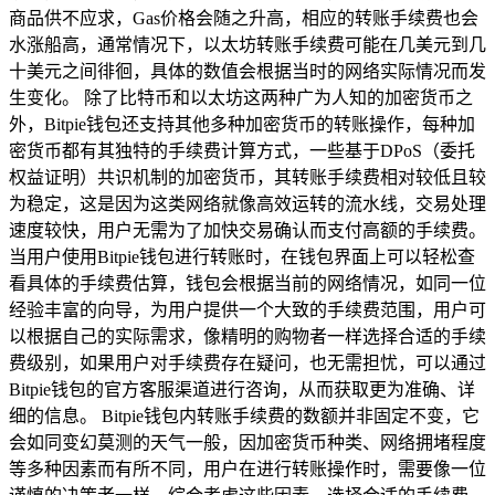
商品供不应求，Gas价格会随之升高，相应的转账手续费也会
水涨船高，通常情况下，以太坊转账手续费可能在几美元到几
十美元之间徘徊，具体的数值会根据当时的网络实际情况而发
生变化。 除了比特币和以太坊这两种广为人知的加密货币之
外，Bitpie钱包还支持其他多种加密货币的转账操作，每种加
密货币都有其独特的手续费计算方式，一些基于DPoS（委托
权益证明）共识机制的加密货币，其转账手续费相对较低且较
为稳定，这是因为这类网络就像高效运转的流水线，交易处理
速度较快，用户无需为了加快交易确认而支付高额的手续费。
当用户使用Bitpie钱包进行转账时，在钱包界面上可以轻松查
看具体的手续费估算，钱包会根据当前的网络情况，如同一位
经验丰富的向导，为用户提供一个大致的手续费范围，用户可
以根据自己的实际需求，像精明的购物者一样选择合适的手续
费级别，如果用户对手续费存在疑问，也无需担忧，可以通过
Bitpie钱包的官方客服渠道进行咨询，从而获取更为准确、详
细的信息。 Bitpie钱包内转账手续费的数额并非固定不变，它
会如同变幻莫测的天气一般，因加密货币种类、网络拥堵程度
等多种因素而有所不同，用户在进行转账操作时，需要像一位