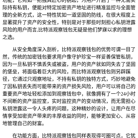
功能，它宛如一把独具匠心的钥匙，为用户开启了一种无需实
际持有私钥，便能对特定加密资产地址进行精准监控与全面管
理的全新方式，这一特性犹如一道坚固的防线，在很大程度上
显著提升了资产的安全性，特别是对于那些时刻担心私钥泄露
风险的用户而言,比特派观察钱包无疑是他们梦寐以求的理想
之选。
从安全角度深入剖析，比特派观察钱包的优势可谓一目了
然，传统的加密钱包要求用户像守护珍宝一样妥善保管私钥，
因为一旦私钥不慎丢失或被盗，用户的资产就如同失去了坚固
的堡垒，将面临着巨大的风险，而比特派观察钱包则另辟蹊
径，它通过只观察地址，不持有私钥的独特方式，巧妙地避免
了因私钥丢失而可能带来的资产损失风险，用户可以将自己的
重要资产地址轻松添加到观察钱包中，就像拥有了一个24小时
不间断的资产监控室，实时监控资产的变动情况，而无需担心
私钥泄露这一令人头疼的问题，这种精妙的设计，让用户在尽
情享受加密资产带来的丰厚收益的同时，能够更加安心、从容
地管理自己的财富。
在功能方面，比特派观察钱包同样表现得可圈可点，它犹