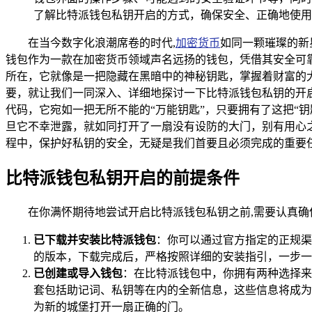
了解比特派钱包私钥开启的方式，确保安全、正确地使用
在当今数字化浪潮席卷的时代,
加密货币
如同一颗璀璨的新
钱包作为一款在加密货币领域声名远扬的钱包，凭借其安全可
所在，它就像是一把隐藏在黑暗中的神秘钥匙，掌握着财富的
要，就让我们一同深入、详细地探讨一下比特派钱包私钥的开
代码，它宛如一把无所不能的“万能钥匙”，只要拥有了这把“
旦它不幸泄露，就如同打开了一扇没有设防的大门，别有用心
程中，保护好私钥的安全，无疑是我们首要且必须完成的重要
比特派钱包私钥开启的前提条件
在你满怀期待地尝试开启比特派钱包私钥之前,需要认真确
已下载并安装比特派钱包
：你可以通过官方指定的正规渠道
的版本，下载完成后，严格按照详细的安装指引，一步一
已创建或导入钱包
：在比特派钱包中，你拥有两种选择来
套包括助记词、私钥等在内的全新信息，这些信息将成为
为新的城堡打开一扇正确的门。