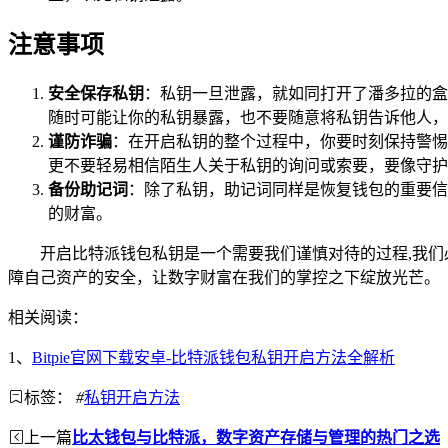
注意事项
安全保存私钥
：私钥一旦泄露，就如同打开了潘多拉的盒
随时可能让你的私钥暴露，也不要随意将私钥告诉他人，
谨防诈骗
：在开启私钥的整个过程中，你要时刻保持警惕
更不要轻易相信陌生人关于私钥的询问或索要，要像守护
备份助记词
：除了私钥，助记词同样是恢复钱包的重要信
的财富。
开启比特派钱包私钥是一个需要我们谨慎对待的过程,我
障自己资产的安全，让数字财富在我们的掌控之下绽放光芒。
相关阅读：
1、
Bitpie官网下载安卓-比特派钱包私钥开启方法全解析
标签：
#
私钥开启方法
上一篇
比太钱包与比特派，数字资产存储与管理的热门之选