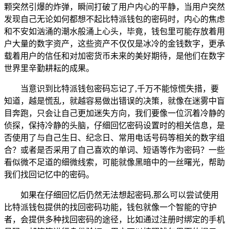
颗突然引爆的炸弹，瞬间打破了用户内心的平静，当用户突然
发现自己无论如何都想不起比特派钱包的密码时，内心的焦虑
和不安如汹涌的潮水般涌上心头，毕竟，钱包里可能存放着用
户大量的数字资产，这些资产不仅仅是冰冷的金钱数字，更承
载着用户的信任和对加密货币未来的美好期待，是他们在数字
世界里辛勤耕耘的成果。
当意识到比特派钱包密码忘记了,千万不能惊慌失措，要
知道，越是慌乱，就越容易做出错误的决策，就像在迷雾中盲
目奔跑，只会让自己更加迷失方向，我们要像一位沉着冷静的
侦探，保持冷静的头脑，仔细回忆密码设置时的相关信息，是
否使用了与自己生日、纪念日、常用电话号码等相关的数字组
合？或者是否采用了自己喜欢的单词、短语等作为密码？一些
看似微不足道的细微线索，可能就像黑暗中的一丝曙光，帮助
我们找回记忆中的密码。
如果在仔细回忆后仍然无法想起密码,那么可以尝试使用
比特派钱包提供的找回密码功能，钱包就像一个智能的守护
者，会提供多种找回密码的途径，比如通过注册时绑定的手机