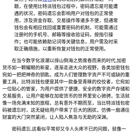
题，在使用比特派钱包过程中，密码遗忘是可能遭
遇的状况，密码遗忘会影响用户对钱包的正常使
用，涉及资金存取、交易操作等诸多不便，但通常
钱包会有相应找回或重置密码的机制，可能需通过
注册时的手机号、邮箱等接收验证码，按指引操
作；也可能依赖助记词等关键信息，用户需及时采
取正确措施，以重新恢复对钱包的正常使用。
在当今数字化浪潮以排山倒海之势席卷而来的时代,加密
货币如一颗耀眼的新星，逐渐走进大众的视野，各类加密钱包
宛如一把把神奇的钥匙，成为人们管理数字资产不可或缺的重
要工具，比特派钱包便是其中一款备受青睐的佼佼者，它宛如
一位贴心的管家，为用户提供了便捷、安全的数字资产存储和
交易服务，让用户能够在加密货币的世界里安心驰骋，生活就
像一场充满未知的旅程，总有意外不期而至，当比特派钱包密
码被遗忘时，这无疑给用户带来了巨大的困扰，仿佛一扇通往
财富的大门突然紧闭，让人陷入焦急与无助的深渊。
密码遗忘,这看似平常却又令人头疼不已的问题，就像一