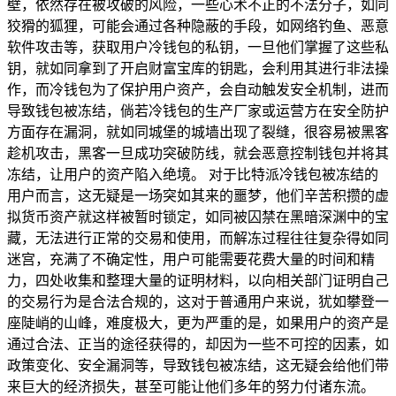
壁，依然存在被攻破的风险，一些心术不正的不法分子，如同
狡猾的狐狸，可能会通过各种隐蔽的手段，如网络钓鱼、恶意
软件攻击等，获取用户冷钱包的私钥，一旦他们掌握了这些私
钥，就如同拿到了开启财富宝库的钥匙，会利用其进行非法操
作，而冷钱包为了保护用户资产，会自动触发安全机制，进而
导致钱包被冻结，倘若冷钱包的生产厂家或运营方在安全防护
方面存在漏洞，就如同城堡的城墙出现了裂缝，很容易被黑客
趁机攻击，黑客一旦成功突破防线，就会恶意控制钱包并将其
冻结，让用户的资产陷入绝境。 对于比特派冷钱包被冻结的
用户而言，这无疑是一场突如其来的噩梦，他们辛苦积攒的虚
拟货币资产就这样被暂时锁定，如同被囚禁在黑暗深渊中的宝
藏，无法进行正常的交易和使用，而解冻过程往往复杂得如同
迷宫，充满了不确定性，用户可能需要花费大量的时间和精
力，四处收集和整理大量的证明材料，以向相关部门证明自己
的交易行为是合法合规的，这对于普通用户来说，犹如攀登一
座陡峭的山峰，难度极大，更为严重的是，如果用户的资产是
通过合法、正当的途径获得的，却因为一些不可控的因素，如
政策变化、安全漏洞等，导致钱包被冻结，这无疑会给他们带
来巨大的经济损失，甚至可能让他们多年的努力付诸东流。