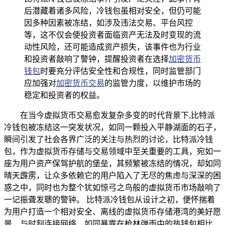
后潜藏着诸多风险，冷钱包虽相对安全，但仍可能
因多种因素被冻结，如涉及违法交易、平台风控
等，这不仅会使投资者面临资产无法及时变现的流
动性风险，还可能造成资产损失，该事件也为行业
和投资者敲响了警钟，提醒投资者在选择
加密货币
钱包
时要充分评估安全性和合规性，同时监管部门
应加强对
加密货币交易
的监管力度，以维护市场的
稳定和投资者的权益。
在当今虚拟货币交易愈发复杂多变的时代背景下,比特派
冷钱包被冻结这一突发状况，如同一颗投入平静湖面的石子，
瞬间引发了社会各界广泛的关注与热烈的讨论，比特派冷钱
包，作为虚拟货币存储与交易领域中至关重要的工具，宛如一
座为用户资产保驾护航的堡垒，其频繁被冻结的情况，却如同
晴天霹雳，让众多依赖它的用户陷入了无尽的焦虑与深深的困
惑之中，同时也为整个犹如惊弓之鸟般的虚拟货币市场敲响了
一记振聋发聩的警钟。 比特派冷钱包从设计之初，便怀揣着
为用户打造一个相对安全、离线的虚拟货币存储港湾的美好愿
景，与时刻连接网络、如同暴露在枪林弹雨中的热钱包相比，