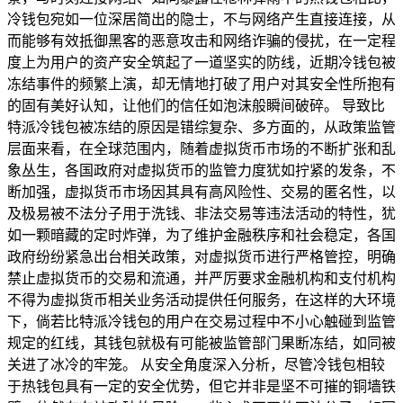
冷钱包宛如一位深居简出的隐士，不与网络产生直接连接，从
而能够有效抵御黑客的恶意攻击和网络诈骗的侵扰，在一定程
度上为用户的资产安全筑起了一道坚实的防线，近期冷钱包被
冻结事件的频繁上演，却无情地打破了用户对其安全性所抱有
的固有美好认知，让他们的信任如泡沫般瞬间破碎。 导致比
特派冷钱包被冻结的原因是错综复杂、多方面的，从政策监管
层面来看，在全球范围内，随着虚拟货币市场的不断扩张和乱
象丛生，各国政府对虚拟货币的监管力度犹如拧紧的发条，不
断加强，虚拟货币市场因其具有高风险性、交易的匿名性，以
及极易被不法分子用于洗钱、非法交易等违法活动的特性，犹
如一颗暗藏的定时炸弹，为了维护金融秩序和社会稳定，各国
政府纷纷紧急出台相关政策，对虚拟货币进行严格管控，明确
禁止虚拟货币的交易和流通，并严厉要求金融机构和支付机构
不得为虚拟货币相关业务活动提供任何服务，在这样的大环境
下，倘若比特派冷钱包的用户在交易过程中不小心触碰到监管
规定的红线，其钱包就极有可能被监管部门果断冻结，如同被
关进了冰冷的牢笼。 从安全角度深入分析，尽管冷钱包相较
于热钱包具有一定的安全优势，但它并非是坚不可摧的铜墙铁