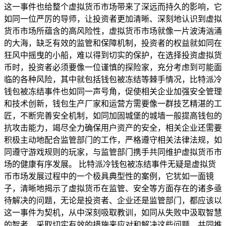
这一事件也给整个虚拟货币市场带来了深远而持久的影响，它
如同一位严厉的导师，让投资者更加清晰、深刻地认识到虚拟
货币市场所蕴含的高风险性，虚拟货币市场就像一片波涛汹涌
的大海，缺乏有效的监管和保障机制，投资者的权益就如同在
狂风中摇曳的小船，难以得到切实的保护，在选择投资虚拟货
币时，投资者必须要像一位谨慎的探险家，充分考虑到可能面
临的各种风险，其中就包括钱包被冻结等棘手情况，比特派冷
钱包被冻结事件也如同一声号角，促使相关企业加强安全管理
和技术创新，钱包生产厂家和运营方需要像一群技艺精湛的工
匠，不断完善安全机制，如同加固城堡的城墙一般提高钱包的
抗攻击能力，竭尽全力确保用户资产的安全，相关企业还需要
积极主动地配合监管部门的工作，严格遵守相关法律法规，如
同遵守游戏规则的玩家，与监管部门携手共同维护虚拟货币市
场的健康有序发展。 比特派冷钱包被冻结事件无疑是虚拟货
币市场发展过程中的一个极具典型性的案例，它犹如一面镜
子，清晰地揭示了虚拟货币在监管、安全等方面存在的诸多亟
待解决的问题，无论是投资者、企业还是监管部门，都应该以
这一事件为契机，从中深刻吸取教训，如同从失败中汲取智慧
的智者，采取切实有效的措施来应对和解决这些问题，共同推