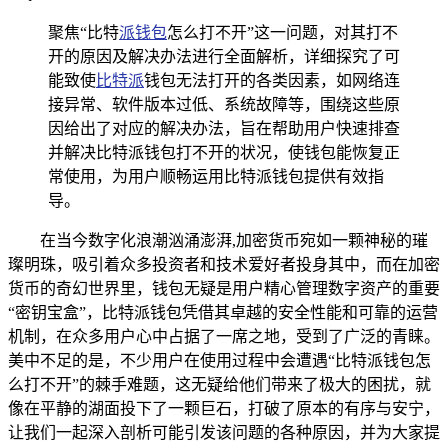
聚焦“比特
派钱包
怎么打不开”这一问题，对其打不
开的原因及解决办法进行全面解析，详细探究了可
能致使
比特派
钱包无法打开的各类因素，如网络连
接异常、软件版本过低、系统故障等，围绕这些原
因给出了对应的解决办法，旨在帮助用户快速排查
并解决比特派钱包打不开的状况，使钱包能恢复正
常使用，为用户顺畅运用比特派钱包提供有效指
导。
在当今数字化浪潮汹涌澎湃,加密货币宛如一颗神秘的璀
璨明珠，吸引着众多投资者和技术爱好者投身其中，而在加密
货币的奇幻世界里，钱包无疑是用户精心管理数字资产的重要
“密钥宝盒”，比特派钱包凭借其卓越的安全性能和可靠的运营
机制，在众多用户心中占据了一席之地，受到了广泛的青睐。
美中不足的是，不少用户在使用过程中会遭遇“比特派钱包怎
么打不开”的棘手难题，这无疑给他们带来了极大的困扰，就
像在平静的湖面投下了一颗巨石，打破了原本的有序与安宁，
让我们一起深入剖析可能引发该问题的各种原因，并为大家提