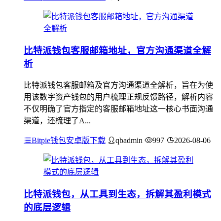
比特派钱包客服邮箱地址，官方沟通渠道全解
析
比特派钱包客服邮箱及官方沟通渠道全解析，旨在为使
用该数字资产钱包的用户梳理正规反馈路径，解析内容
不仅明确了官方指定的客服邮箱地址这一核心书面沟通
渠道，还梳理了A...
Bitpie钱包安卓版下载
qbadmin
997
2026-08-06
比特派钱包，从工具到生态，拆解其盈利模式
的底层逻辑