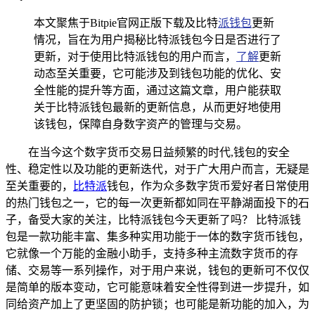
本文聚焦于Bitpie官网正版下载及比特
派钱包
更新
情况，旨在为用户揭秘比特派钱包今日是否进行了
更新，对于使用比特派钱包的用户而言，
了解
更新
动态至关重要，它可能涉及到钱包功能的优化、安
全性能的提升等方面，通过这篇文章，用户能获取
关于比特派钱包最新的更新信息，从而更好地使用
该钱包，保障自身数字资产的管理与交易。
在当今这个数字货币交易日益频繁的时代,钱包的安全
性、稳定性以及功能的更新迭代，对于广大用户而言，无疑是
至关重要的，
比特派
钱包，作为众多数字货币爱好者日常使用
的热门钱包之一，它的每一次更新都如同在平静湖面投下的石
子，备受大家的关注，比特派钱包今天更新了吗？ 比特派钱
包是一款功能丰富、集多种实用功能于一体的数字货币钱包，
它就像一个万能的金融小助手，支持多种主流数字货币的存
储、交易等一系列操作，对于用户来说，钱包的更新可不仅仅
是简单的版本变动，它可能意味着安全性得到进一步提升，如
同给资产加上了更坚固的防护锁；也可能是新功能的加入，为