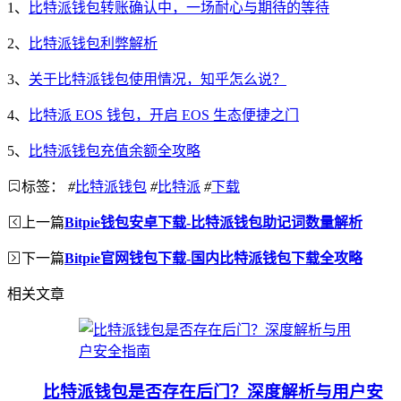
1、
比特派钱包转账确认中，一场耐心与期待的等待
2、
比特派钱包利弊解析
3、
关于比特派钱包使用情况，知乎怎么说？
4、
比特派 EOS 钱包，开启 EOS 生态便捷之门
5、
比特派钱包充值余额全攻略
标签：
#
比特派钱包
#
比特派
#
下载
上一篇
Bitpie钱包安卓下载-比特派钱包助记词数量解析
下一篇
Bitpie官网钱包下载-国内比特派钱包下载全攻略
相关文章
比特派钱包是否存在后门？深度解析与用户安