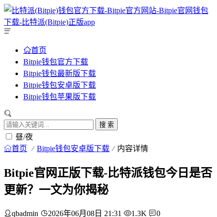
首页
Bitpie钱包官方下载
Bitpie钱包最新版下载
Bitpie钱包安卓版下载
Bitpie钱包苹果版下载
搜 索
昼/夜
首页
Bitpie钱包安卓版下载
内容详情
Bitpie官网正版下载-比特派钱包今日是否
更新？一文为你揭秘
qbadmin
2026年06月08日 21:31
1.3K
0